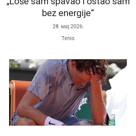
„Loše sam spavao i ostao sam
bez energije“
28. мај 2026.
Tenis