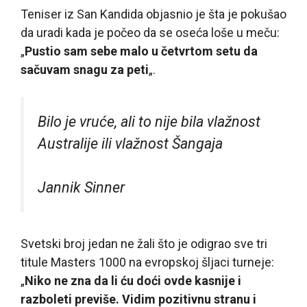
Teniser iz San Kandida objasnio je šta je pokušao
da uradi kada je počeo da se oseća loše u meču:
„
Pustio sam sebe malo u četvrtom setu da
sačuvam snagu za peti
„.
Bilo je vruće, ali to nije bila vlažnost
Australije ili vlažnost Šangaja
Jannik Sinner
Svetski broj jedan ne žali što je odigrao sve tri
titule Masters 1000 na evropskoj šljaci turneje:
„
Niko ne zna da li ću doći ovde kasnije i
razboleti previše. Vidim pozitivnu stranu i