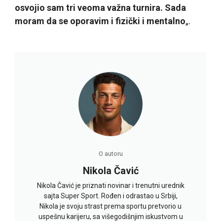
osvojio sam tri veoma važna turnira. Sada
moram da se oporavim i fizički i mentalno
„.
O autoru
Nikola Čavić
Nikola Čavić je priznati novinar i trenutni urednik
sajta Super Sport. Rođen i odrastao u Srbiji,
Nikola je svoju strast prema sportu pretvorio u
uspešnu karijeru, sa višegodišnjim iskustvom u