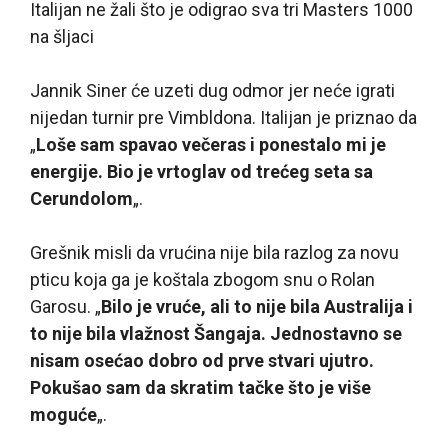
Italijan ne žali što je odigrao sva tri Masters 1000
na šljaci
Jannik Siner će uzeti dug odmor jer neće igrati
nijedan turnir pre Vimbldona. Italijan je priznao da
„
Loše sam spavao večeras i ponestalo mi je
energije. Bio je vrtoglav od trećeg seta sa
Cerundolom
„.
Grešnik misli da vrućina nije bila razlog za novu
pticu koja ga je koštala zbogom snu o Rolan
Garosu. „
Bilo je vruće, ali to nije bila Australija i
to nije bila vlažnost Šangaja. Jednostavno se
nisam osećao dobro od prve stvari ujutro.
Pokušao sam da skratim tačke što je više
moguće
„.