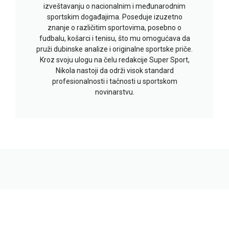
izveštavanju o nacionalnim i međunarodnim
sportskim događajima. Poseduje izuzetno
znanje o različitim sportovima, posebno o
fudbalu, košarci i tenisu, što mu omogućava da
pruži dubinske analize i originalne sportske priče.
Kroz svoju ulogu na čelu redakcije Super Sport,
Nikola nastoji da održi visok standard
profesionalnosti i tačnosti u sportskom
novinarstvu.