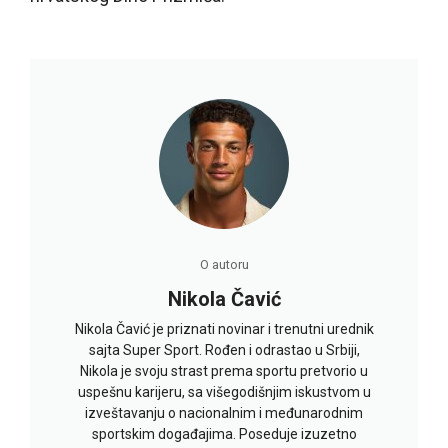
O autoru
Nikola Čavić
Nikola Čavić je priznati novinar i trenutni urednik
sajta Super Sport. Rođen i odrastao u Srbiji,
Nikola je svoju strast prema sportu pretvorio u
uspešnu karijeru, sa višegodišnjim iskustvom u
izveštavanju o nacionalnim i međunarodnim
sportskim događajima. Poseduje izuzetno