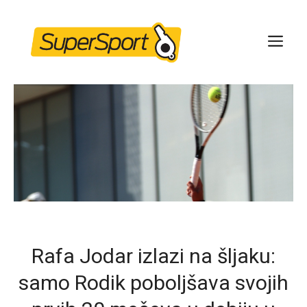
Skip
to
ME
content
Rafa Jodar izlazi na šljaku:
samo Rodik poboljšava svojih