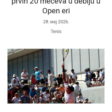
prvih 20 mečeva u debiju u
Open eri
28. мај 2026.
Tenis