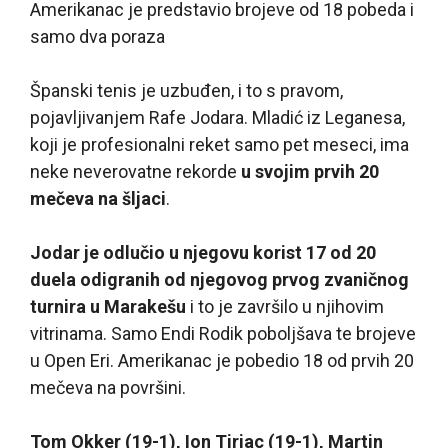
Amerikanac je predstavio brojeve od 18 pobeda i
samo dva poraza
Španski tenis je uzbuđen, i to s pravom,
pojavljivanjem Rafe Jodara. Mladić iz Leganesa,
koji je profesionalni reket samo pet meseci, ima
neke neverovatne rekorde
u svojim prvih 20
mečeva na šljaci
.
Jodar je odlučio u njegovu korist 17 od 20
duela odigranih od njegovog prvog zvaničnog
turnira u Marakešu
i to je završilo u njihovim
vitrinama. Samo Endi Rodik poboljšava te brojeve
u Open Eri. Amerikanac je pobedio 18 od prvih 20
mečeva na površini.
Tom Okker (19-1), Ion Tiriac (19-1), Martin