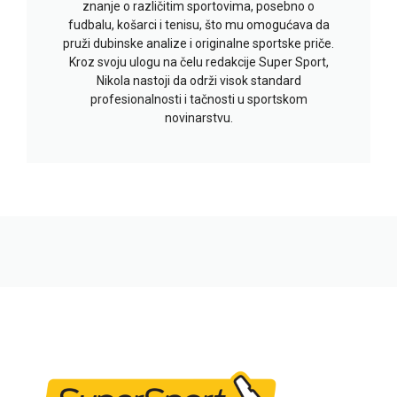
znanje o različitim sportovima, posebno o
fudbalu, košarci i tenisu, što mu omogućava da
pruži dubinske analize i originalne sportske priče.
Kroz svoju ulogu na čelu redakcije Super Sport,
Nikola nastoji da održi visok standard
profesionalnosti i tačnosti u sportskom
novinarstvu.