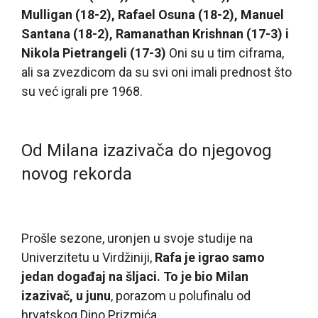
Mulligan (18-2), Rafael Osuna (18-2), Manuel
Santana (18-2), Ramanathan Krishnan (17-3) i
Nikola Pietrangeli (17-3)
Oni su u tim ciframa,
ali sa zvezdicom da su svi oni imali prednost što
su već igrali pre 1968.
Od Milana izazivača do njegovog
novog rekorda
Prošle sezone, uronjen u svoje studije na
Univerzitetu u Virdžiniji,
Rafa je igrao samo
jedan događaj na šljaci. To je bio Milan
izazivač, u junu
, porazom u polufinalu od
hrvatskog Dino Prizmića.