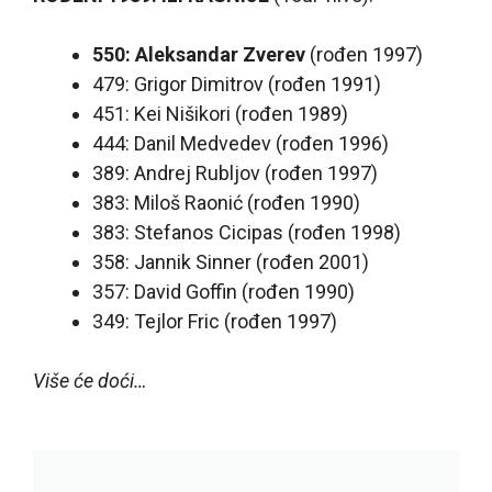
550: Aleksandar Zverev
(rođen 1997)
479: Grigor Dimitrov (rođen 1991)
451: Kei Nišikori (rođen 1989)
444: Danil Medvedev (rođen 1996)
389: Andrej Rubljov (rođen 1997)
383: Miloš Raonić (rođen 1990)
383: Stefanos Cicipas (rođen 1998)
358: Jannik Sinner (rođen 2001)
357: David Goffin (rođen 1990)
349: Tejlor Fric (rođen 1997)
Više će doći…