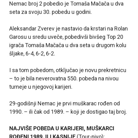
Nemac broj 2 pobedio je Tomaša Mačača u dva
seta za svoju 30. pobedu u godini.
Aleksandar Zverev je nastavio da krstari na Rolan
Garosu u sredu uveče, pobedivši bivšeg Top 20
igrača Tomaša Mačača u dva seta u drugom kolu
šljake, 6-4, 6-2, 6-2.
I sa tom pobedom, otključao je novu prekretnicu
– to je bila neverovatna 550. pobeda na nivou
turneje u njegovoj karijeri.
29-godišnji Nemac je prvi muškarac rođen od
1990. – ili čak od 1989. – koji je dostigao taj broj.
NAJVIŠE POBEDA U KARIJERI, MUŠKARCI
ROĐENI 1989. ILI KASNIJE
(Tour-nivo):