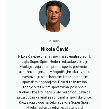
O autoru
Nikola Čavić
Nikola Čavić je priznati novinar i trenutni urednik
sajta Super Sport. Rođen i odrastao u Srbiji,
Nikola je svoju strast prema sportu pretvorio u
uspešnu karijeru, sa višegodišnjim iskustvom u
izveštavanju o nacionalnim i međunarodnim
sportskim događajima. Poseduje izuzetno
znanje o različitim sportovima, posebno o
fudbalu, košarci i tenisu, što mu omogućava da
pruži dubinske analize i originalne sportske priče.
Kroz svoju ulogu na čelu redakcije Super Sport,
Nikola nastoji da održi visok standard