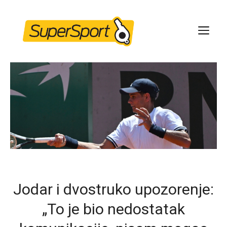
Skip
to
ME
content
Jodar i dvostruko upozorenje:
„To je bio nedostatak