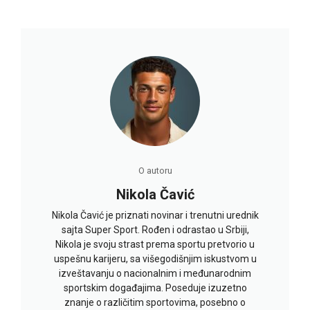
O autoru
Nikola Čavić
Nikola Čavić je priznati novinar i trenutni urednik
sajta Super Sport. Rođen i odrastao u Srbiji,
Nikola je svoju strast prema sportu pretvorio u
uspešnu karijeru, sa višegodišnjim iskustvom u
izveštavanju o nacionalnim i međunarodnim
sportskim događajima. Poseduje izuzetno
znanje o različitim sportovima, posebno o