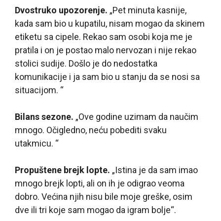
Dvostruko upozorenje.
„Pet minuta kasnije,
kada sam bio u kupatilu, nisam mogao da skinem
etiketu sa cipele. Rekao sam osobi koja me je
pratila i on je postao malo nervozan i nije rekao
stolici sudije. Došlo je do nedostatka
komunikacije i ja sam bio u stanju da se nosi sa
situacijom. “
Bilans sezone.
„Ove godine uzimam da naučim
mnogo. Očigledno, neću pobediti svaku
utakmicu. “
Propuštene brejk lopte.
„Istina je da sam imao
mnogo brejk lopti, ali on ih je odigrao veoma
dobro. Većina njih nisu bile moje greške, osim
dve ili tri koje sam mogao da igram bolje“.