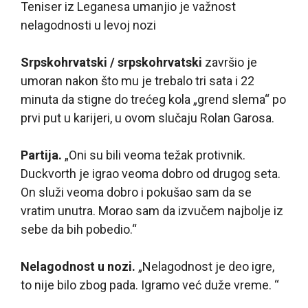
Teniser iz Leganesa umanjio je važnost
nelagodnosti u levoj nozi
Srpskohrvatski / srpskohrvatski
završio je
umoran nakon što mu je trebalo tri sata i 22
minuta da stigne do trećeg kola „grend slema“ po
prvi put u karijeri, u ovom slučaju Rolan Garosa.
Partija.
„Oni su bili veoma težak protivnik.
Duckvorth je igrao veoma dobro od drugog seta.
On služi veoma dobro i pokušao sam da se
vratim unutra. Morao sam da izvučem najbolje iz
sebe da bih pobedio.“
Nelagodnost u nozi.
„Nelagodnost je deo igre,
to nije bilo zbog pada. Igramo već duže vreme. “