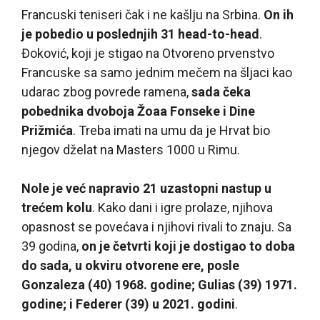
Francuski teniseri čak i ne kašlju na Srbina.
On ih
je pobedio u poslednjih 31 head-to-head
.
Đoković, koji je stigao na Otvoreno prvenstvo
Francuske sa samo jednim mečem na šljaci kao
udarac zbog povrede ramena,
sada čeka
pobednika dvoboja Žoaa Fonseke i Dine
Prižmića
. Treba imati na umu da je Hrvat bio
njegov dželat na Masters 1000 u Rimu.
Nole je već napravio 21 uzastopni nastup u
trećem kolu
. Kako dani i igre prolaze, njihova
opasnost se povećava i njihovi rivali to znaju. Sa
39 godina,
on je četvrti koji je dostigao to doba
do sada, u okviru otvorene ere, posle
Gonzaleza (40) 1968. godine; Gulias (39) 1971.
godine; i Federer (39) u 2021. godini
.