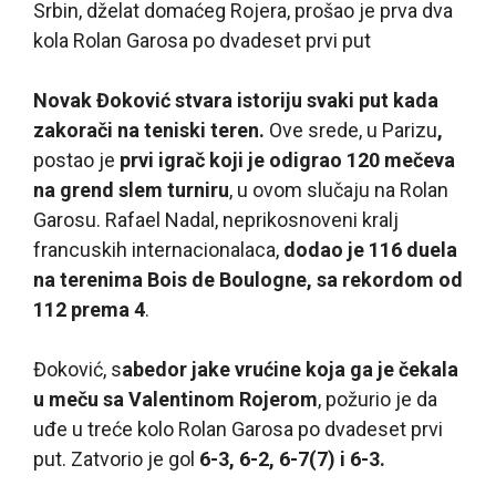
Srbin, dželat domaćeg Rojera, prošao je prva dva
kola Rolan Garosa po dvadeset prvi put
Novak Đoković stvara istoriju svaki put kada
zakorači na teniski teren.
Ove srede, u Parizu
,
postao je
prvi igrač koji je odigrao 120 mečeva
na grend slem turniru
, u ovom slučaju na Rolan
Garosu. Rafael Nadal, neprikosnoveni kralj
francuskih internacionalaca,
dodao je 116 duela
na terenima Bois de Boulogne, sa rekordom od
112 prema 4
.
Đoković, s
abedor jake vrućine koja ga je čekala
u meču sa Valentinom Rojerom
, požurio je da
uđe u treće kolo Rolan Garosa po dvadeset prvi
put. Zatvorio je gol
6-3, 6-2, 6-7(7) i 6-3.