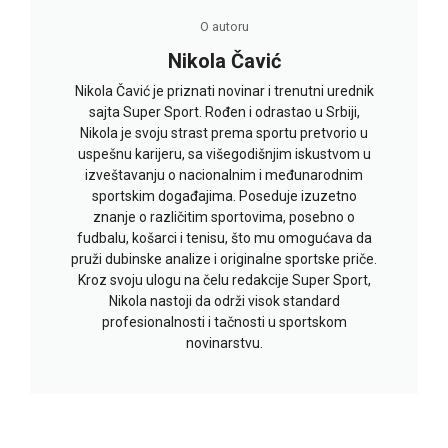
O autoru
Nikola Čavić
Nikola Čavić je priznati novinar i trenutni urednik
sajta Super Sport. Rođen i odrastao u Srbiji,
Nikola je svoju strast prema sportu pretvorio u
uspešnu karijeru, sa višegodišnjim iskustvom u
izveštavanju o nacionalnim i međunarodnim
sportskim događajima. Poseduje izuzetno
znanje o različitim sportovima, posebno o
fudbalu, košarci i tenisu, što mu omogućava da
pruži dubinske analize i originalne sportske priče.
Kroz svoju ulogu na čelu redakcije Super Sport,
Nikola nastoji da održi visok standard
profesionalnosti i tačnosti u sportskom
novinarstvu.