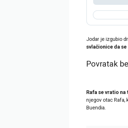
Jodar je izgubio dr
svlačionice da se
Povratak b
Rafa se vratio na 
njegov otac Rafa, k
Buendia.