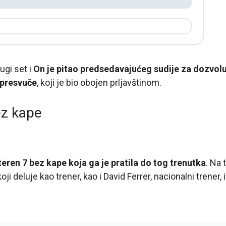
ugi set i
On je pitao predsedavajućeg sudije za dozvol
 presvuče
, koji je bio obojen prljavštinom.
ez kape
teren 7 bez kape koja ga je pratila do tog trenutka
. Na 
oji deluje kao trener, kao i David Ferrer, nacionalni trener,