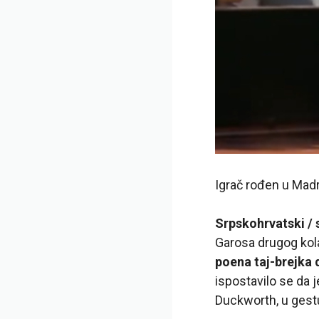
Igrač rođen u Madr
Srpskohrvatski / 
Garosa drugog ko
poena taj-brejka 
ispostavilo se da 
Duckworth, u gestu 