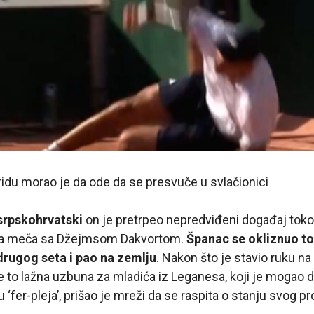
idu morao je da ode da se presvuče u svlačionici
srpskohrvatski
on je pretrpeo nepredviđeni događaj tok
la meča sa Džejmsom Dakvortom.
Španac se okliznuo t
drugog seta i pao na zemlju
. Nakon što je stavio ruku na 
je to lažna uzbuna za mladića iz Leganesa, koji je mogao da
‘fer-pleja’, prišao je mreži da se raspita o stanju svog pro