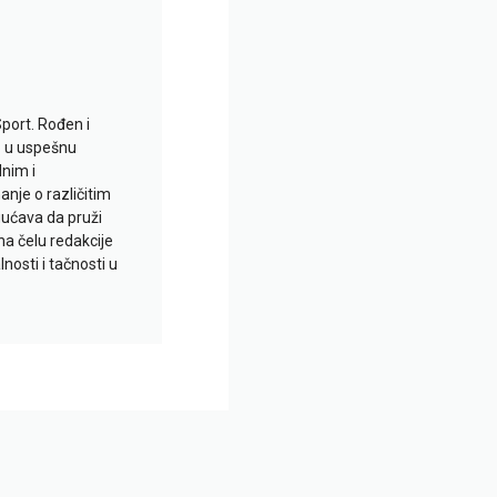
Sport. Rođen i
io u uspešnu
lnim i
je o različitim
gućava da pruži
na čelu redakcije
nosti i tačnosti u