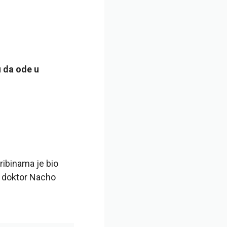
u da ode u
tribinama je bio
 i doktor Nacho