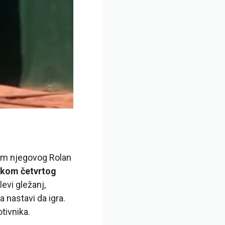
om njegovog Rolan
okom četvrtog
levi gležanj,
 nastavi da igra.
tivnika.