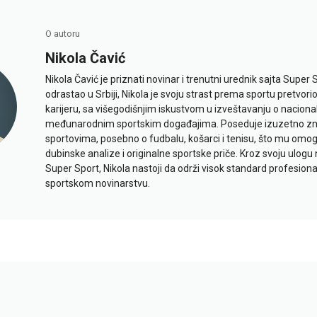
O autoru
Nikola Čavić
Nikola Čavić je priznati novinar i trenutni urednik sajta Super 
odrastao u Srbiji, Nikola je svoju strast prema sportu pretvor
karijeru, sa višegodišnjim iskustvom u izveštavanju o naciona
međunarodnim sportskim događajima. Poseduje izuzetno znan
sportovima, posebno o fudbalu, košarci i tenisu, što mu omo
dubinske analize i originalne sportske priče. Kroz svoju ulogu 
Super Sport, Nikola nastoji da održi visok standard profesional
sportskom novinarstvu.