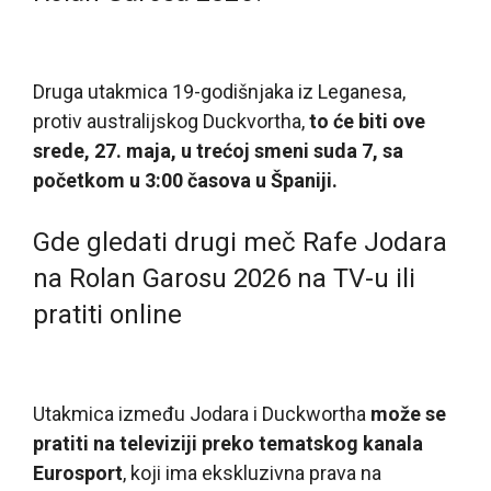
Druga utakmica 19-godišnjaka iz Leganesa,
protiv australijskog Duckvortha,
to će biti ove
srede, 27. maja, u trećoj smeni suda 7, sa
početkom u 3:00 časova u Španiji.
Gde gledati drugi meč Rafe Jodara
na Rolan Garosu 2026 na TV-u ili
pratiti online
Utakmica između Jodara i Duckwortha
može se
pratiti na televiziji preko tematskog kanala
Eurosport
, koji ima ekskluzivna prava na