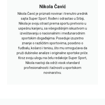
Nikola Čavić
Nikola Čavić je priznati novinar i trenutni urednik
sajta Super Sport. Rođen i odrastao u Srbiji,
Nikola je svoju strast prema sportu pretvorio u
uspešnu karijeru, sa višegodišnjim iskustvom u
izveštavanju o nacionalnim i međunarodnim
sportskim događajima. Poseduje izuzetno
znanje o različitim sportovima, posebno o
fudbalu, košarci i tenisu, što mu omogućava da
pruži dubinske analize i originalne sportske priče.
Kroz svoju ulogu na čelu redakcije Super Sport,
Nikola nastoji da održi visok standard
profesionalnosti i tačnosti u sportskom
novinarstvu.