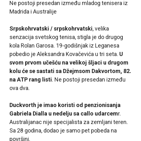
Ne postoji presedan između mladog tenisera iz
Madrida i Australije
Srpskohrvatski / srpskohrvatski
, velika
senzacija svetskog tenisa, stigla je do drugog
kola Rolan Garosa. 19-godišnjak iz Leganesa
pobedio je Aleksandra Kovačevića u tri seta.
U
svom prvom učešću na velikoj šljaci u drugom
kolu će se sastati sa Džejmsom Dakvortom, 82.
na ATP rang listi
. Ne postoji presedan između
ova dva.
Duckvorth je imao koristi od penzionisanja
Gabriela Dialla u nedelju sa callo udarcem
r.
Australijanac nije specijalista za zemljani teren.
Sa 28 godina, dodao je samo pet pobeda na
površini.