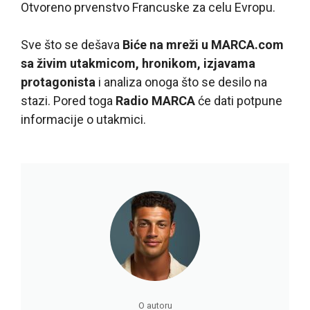
Otvoreno prvenstvo Francuske za celu Evropu.
Sve što se dešava
Biće na mreži u MARCA.com
sa živim utakmicom, hronikom, izjavama
protagonista
i analiza onoga što se desilo na
stazi. Pored toga
Radio MARCA
će dati potpune
informacije o utakmici.
O autoru