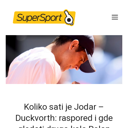
Skip
to
ME
content
Koliko sati je Jodar –
Duckvorth: raspored i gde