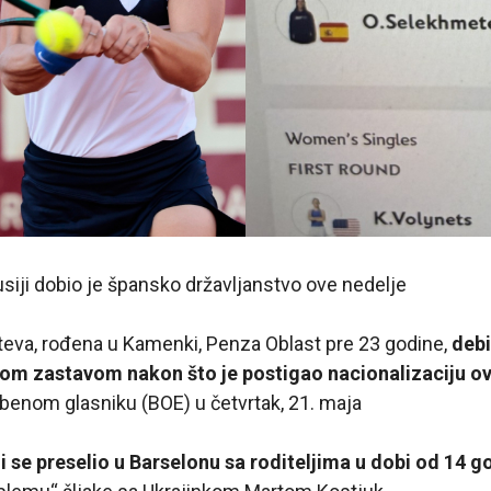
siji dobio je špansko državljanstvo ove nedelje
va, rođena u Kamenki, Penza Oblast pre 23 godine,
debi
om zastavom nakon što je postigao nacionalizaciju ov
žbenom glasniku (BOE) u četvrtak, 21. maja
i se preselio u Barselonu sa roditeljima u dobi od 14 g