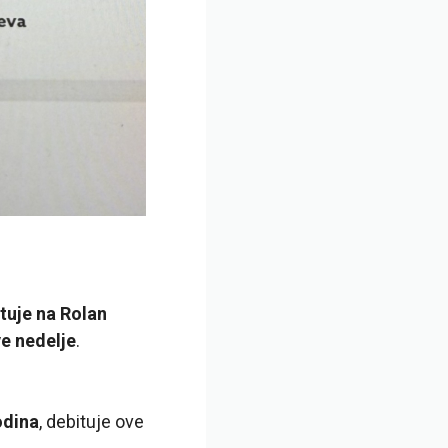
tuje na Rolan
e nedelje
.
odina
, debituje ove