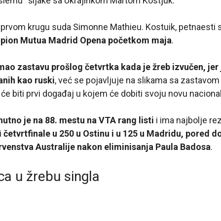
 slemu“ šljake sa Ukrajinkom Martom Kostjuk.
 prvom krugu suda Simonne Mathieu. Kostuik, petnaesti
mpion Mutua Madrid Opena početkom maja
.
imao zastavu prošlog četvrtka kada je žreb izvučen, jer 
anih kao ruski
, već se pojavljuje na slikama sa zastavom
 će biti prvi događaj u kojem će dobiti svoju novu naciona
nutno je na 88. mestu na VTA rang listi
i ima najbolje re
i
četvrtfinale u 250 u Ostinu i u 125 u Madridu, pored d
venstva Australije nakon eliminisanja Paula Badosa
.
a u žrebu singla