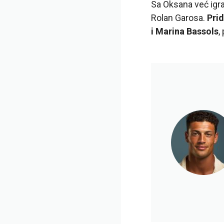
Sa Oksana već igr
Rolan Garosa.
Prid
i Marina Bassols
,