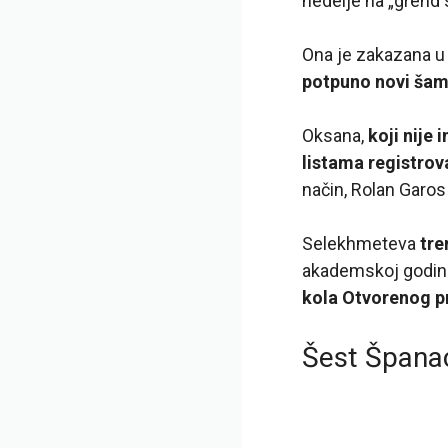
nedelje na „grend
Ona je zakazana u
potpuno novi ša
Oksana,
koji nije 
listama registrov
način, Rolan Garos
Selekhmeteva
tre
akademskoj godin
kola Otvorenog pr
Šest Španac