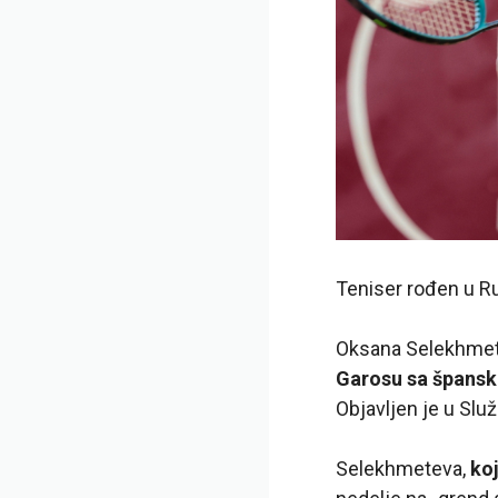
Teniser rođen u Ru
Oksana Selekhmete
Garosu sa špansk
Objavljen je u Slu
Selekhmeteva,
koj