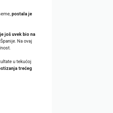
 seme,
postala je
je još uvek bio na
 Španije. Na ovaj
lnost.
zultate u tekućoj
ostizanja trećeg