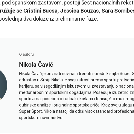
a pod španskom zastavom, postoji šest nacionalnih reketa
ružuje se Cristini Bucsa, Jessica Bouzas, Sara Sorribe
 poslednja dva dolaze iz preliminarne faze.
O autoru
Nikola Čavić
Nikola Čavić je priznati novinar i trenutni urednik sajta Super 
odrastao u Srbiji, Nikola je svoju strast prema sportu pretvor
karijeru, sa višegodišnjim iskustvom u izveštavanju o naciona
međunarodnim sportskim događajima. Poseduje izuzetno znan
sportovima, posebno o fudbalu, košarci i tenisu, što mu omo
dubinske analize i originalne sportske priče. Kroz svoju ulogu 
Super Sport, Nikola nastoji da održi visok standard profesional
sportskom novinarstvu.