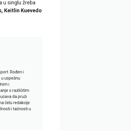
 u singlu žreba
s, Keitlin Kuevedo
Sport. Rođen i
io u uspešnu
lnim i
je o različitim
gućava da pruži
na čelu redakcije
nosti i tačnosti u