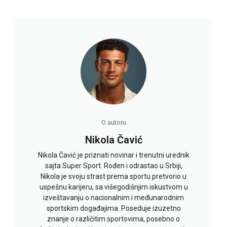
O autoru
Nikola Čavić
Nikola Čavić je priznati novinar i trenutni urednik
sajta Super Sport. Rođen i odrastao u Srbiji,
Nikola je svoju strast prema sportu pretvorio u
uspešnu karijeru, sa višegodišnjim iskustvom u
izveštavanju o nacionalnim i međunarodnim
sportskim događajima. Poseduje izuzetno
znanje o različitim sportovima, posebno o