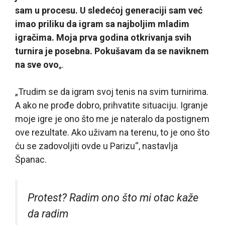
sam u procesu. U sledećoj generaciji sam već
imao priliku da igram sa najboljim mladim
igračima. Moja prva godina otkrivanja svih
turnira je posebna. Pokušavam da se naviknem
na sve ovo
„.
„Trudim se da igram svoj tenis na svim turnirima.
A ako ne prođe dobro, prihvatite situaciju. Igranje
moje igre je ono što me je nateralo da postignem
ove rezultate. Ako uživam na terenu, to je ono što
ću se zadovoljiti ovde u Parizu“, nastavlja
Španac.
Protest? Radim ono što mi otac kaže
da radim