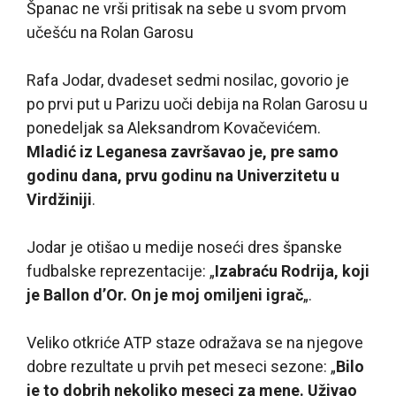
Španac ne vrši pritisak na sebe u svom prvom
učešću na Rolan Garosu
Rafa Jodar, dvadeset sedmi nosilac, govorio je
po prvi put u Parizu uoči debija na Rolan Garosu u
ponedeljak sa Aleksandrom Kovačevićem.
Mladić iz Leganesa završavao je, pre samo
godinu dana, prvu godinu na Univerzitetu u
Virdžiniji
.
Jodar je otišao u medije noseći dres španske
fudbalske reprezentacije: „
Izabraću Rodrija, koji
je Ballon d’Or. On je moj omiljeni igrač
„.
Veliko otkriće ATP staze odražava se na njegove
dobre rezultate u prvih pet meseci sezone: „
Bilo
je to dobrih nekoliko meseci za mene. Uživao