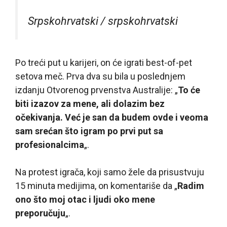
Srpskohrvatski / srpskohrvatski
Po treći put u karijeri, on će igrati best-of-pet
setova meč. Prva dva su bila u poslednjem
izdanju Otvorenog prvenstva Australije: „
To će
biti izazov za mene, ali dolazim bez
očekivanja. Već je san da budem ovde i veoma
sam srećan što igram po prvi put sa
profesionalcima
„.
Na protest igrača, koji samo žele da prisustvuju
15 minuta medijima, on komentariše da „
Radim
ono što moj otac i ljudi oko mene
preporučuju
„.