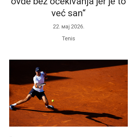
ovde bez očekivanja jer je to
već san“
22. мај 2026.
Tenis