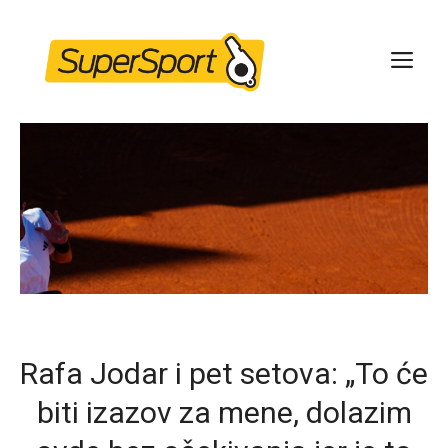
Skip
to
ME
content
Rafa Jodar i pet setova: „To će
biti izazov za mene, dolazim