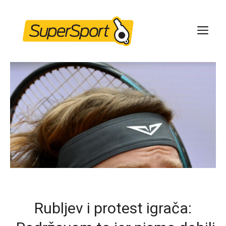
Skip
to
ME
content
Rubljev i protest igrača: