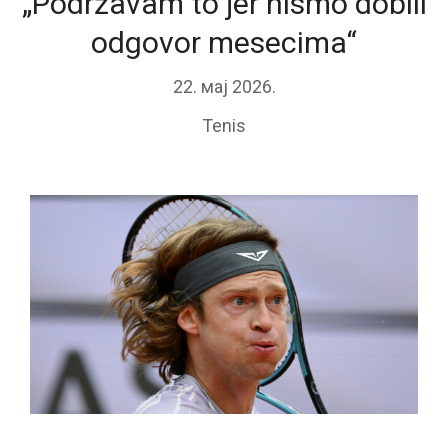
„Podržavam to jer nismo dobili
odgovor mesecima“
22. мај 2026.
Tenis