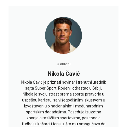
O autoru
Nikola Čavić
Nikola Čavić je priznati novinar i trenutni urednik
sajta Super Sport. Rođen i odrastao u Srbiji,
Nikola je svoju strast prema sportu pretvorio u
uspešnu karijeru, sa višegodišnjim iskustvom u
izveštavanju o nacionalnim i međunarodnim
sportskim događajima. Poseduje izuzetno
znanje o različitim sportovima, posebno o
fudbalu, košarci i tenisu, što mu omogućava da