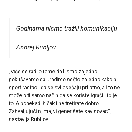
Godinama nismo tražili komunikaciju
Andrej Rubljov
„Više se radi o tome da li smo zajedno i
pokušavamo da uradimo nešto zajedno kako bi
sport rastao i da se svi osećaju prijatno, ali to ne
može biti samo način da se koriste igrači i to je
to. A ponekad ih čak i ne tretirate dobro.
Zahvaljujući njima, vi generišete sav novac“,
nastavlja Rubljov.