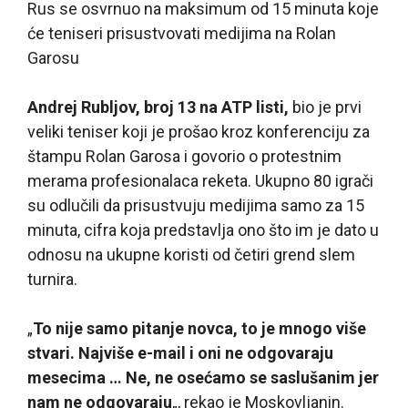
Rus se osvrnuo na maksimum od 15 minuta koje
će teniseri prisustvovati medijima na Rolan
Garosu
Andrej Rubljov, broj 13 na ATP listi,
bio je prvi
veliki teniser koji je prošao kroz konferenciju za
štampu Rolan Garosa i govorio o protestnim
merama profesionalaca reketa. Ukupno 80 igrači
su odlučili da prisustvuju medijima samo za 15
minuta, cifra koja predstavlja ono što im je dato u
odnosu na ukupne koristi od četiri grend slem
turnira.
„
To nije samo pitanje novca, to je mnogo više
stvari. Najviše e-mail i oni ne odgovaraju
mesecima … Ne, ne osećamo se saslušanim jer
nam ne odgovaraju
„, rekao je Moskovljanin.