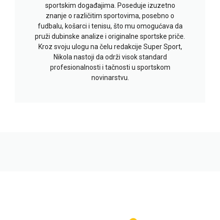
sportskim događajima. Poseduje izuzetno
znanje o različitim sportovima, posebno o
fudbalu, košarci i tenisu, što mu omogućava da
pruži dubinske analize i originalne sportske priče.
Kroz svoju ulogu na čelu redakcije Super Sport,
Nikola nastoji da održi visok standard
profesionalnosti i tačnosti u sportskom
novinarstvu.