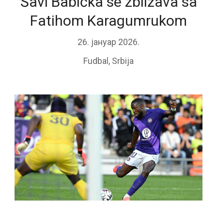
Šavi Babička se zbližava sa
Fatihom Karagumrukom
26. јануар 2026.
Fudbal
,
Srbija