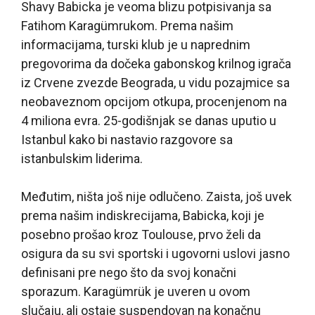
Shavy Babicka je veoma blizu potpisivanja sa
Fatihom Karagümrukom. Prema našim
informacijama, turski klub je u naprednim
pregovorima da dočeka gabonskog krilnog igrača
iz Crvene zvezde Beograda, u vidu pozajmice sa
neobaveznom opcijom otkupa, procenjenom na
4 miliona evra. 25-godišnjak se danas uputio u
Istanbul kako bi nastavio razgovore sa
istanbulskim liderima.
Međutim, ništa još nije odlučeno. Zaista, još uvek
prema našim indiskrecijama, Babicka, koji je
posebno prošao kroz Toulouse, prvo želi da
osigura da su svi sportski i ugovorni uslovi jasno
definisani pre nego što da svoj konačni
sporazum. Karagümrük je uveren u ovom
slučaju, ali ostaje suspendovan na konačnu