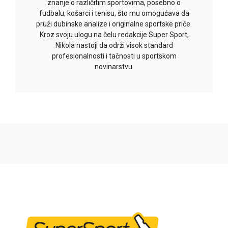
znanje o različitim sportovima, posebno o
fudbalu, košarci i tenisu, što mu omogućava da
pruži dubinske analize i originalne sportske priče.
Kroz svoju ulogu na čelu redakcije Super Sport,
Nikola nastoji da održi visok standard
profesionalnosti i tačnosti u sportskom
novinarstvu.