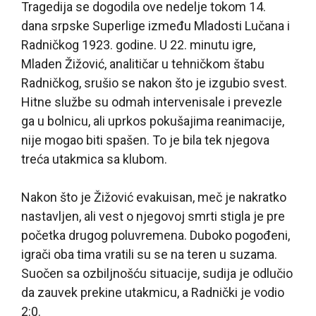
Tragedija se dogodila ove nedelje tokom 14.
dana srpske Superlige između Mladosti Lučana i
Radničkog 1923. godine. U 22. minutu igre,
Mladen Žižović, analitičar u tehničkom štabu
Radničkog, srušio se nakon što je izgubio svest.
Hitne službe su odmah intervenisale i prevezle
ga u bolnicu, ali uprkos pokušajima reanimacije,
nije mogao biti spašen. To je bila tek njegova
treća utakmica sa klubom.
Nakon što je Žižović evakuisan, meč je nakratko
nastavljen, ali vest o njegovoj smrti stigla je pre
početka drugog poluvremena. Duboko pogođeni,
igrači oba tima vratili su se na teren u suzama.
Suočen sa ozbiljnošću situacije, sudija je odlučio
da zauvek prekine utakmicu, a Radnički je vodio
2:0.