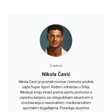
O autoru
Nikola Čavić
Nikola Čavić je priznati novinar i trenutni urednik
sajta Super Sport. Rođen i odrastao u Srbiji,
Nikola je svoju strast prema sportu pretvorio u
uspešnu karijeru, sa višegodišnjim iskustvom u
izveštavanju o nacionalnim i međunarodnim
sportskim događajima. Poseduje izuzetno