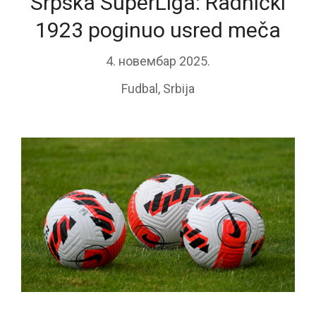
Srpska SuperLiga: Radnički
1923 poginuo usred meča
4. новембар 2025.
Fudbal
,
Srbija