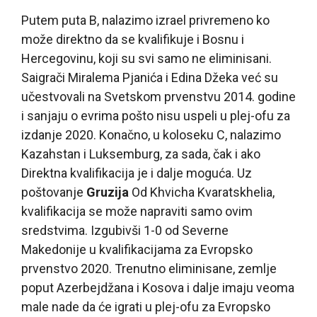
Putem puta B, nalazimo izrael privremeno ko
može direktno da se kvalifikuje i Bosnu i
Hercegovinu, koji su svi samo ne eliminisani.
Saigrači Miralema Pjanića i Edina Džeka već su
učestvovali na Svetskom prvenstvu 2014. godine
i sanjaju o evrima pošto nisu uspeli u plej-ofu za
izdanje 2020. Konačno, u koloseku C, nalazimo
Kazahstan i Luksemburg, za sada, čak i ako
Direktna kvalifikacija je i dalje moguća. Uz
poštovanje
Gruzija
Od Khvicha Kvaratskhelia,
kvalifikacija se može napraviti samo ovim
sredstvima. Izgubivši 1-0 od Severne
Makedonije u kvalifikacijama za Evropsko
prvenstvo 2020. Trenutno eliminisane, zemlje
poput Azerbejdžana i Kosova i dalje imaju veoma
male nade da će igrati u plej-ofu za Evropsko