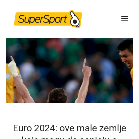
Skip
to
ME
content
Euro 2024: ove male zemlje