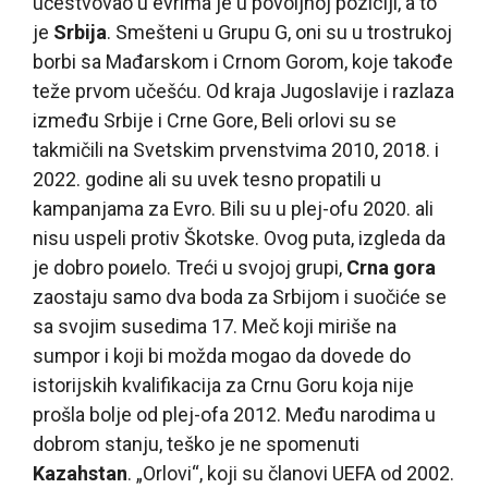
učestvovao u evrima je u povoljnoj poziciji, a to
je
Srbija
. Smešteni u Grupu G, oni su u trostrukoj
borbi sa Mađarskom i Crnom Gorom, koje takođe
teže prvom učešću. Od kraja Jugoslavije i razlaza
između Srbije i Crne Gore, Beli orlovi su se
takmičili na Svetskim prvenstvima 2010, 2018. i
2022. godine ali su uvek tesno propatili u
kampanjama za Evro. Bili su u plej-ofu 2020. ali
nisu uspeli protiv Škotske. Ovog puta, izgleda da
je dobro poиelo. Treći u svojoj grupi,
Crna gora
zaostaju samo dva boda za Srbijom i suočiće se
sa svojim susedima 17. Meč koji miriše na
sumpor i koji bi možda mogao da dovede do
istorijskih kvalifikacija za Crnu Goru koja nije
prošla bolje od plej-ofa 2012. Među narodima u
dobrom stanju, teško je ne spomenuti
Kazahstan
. „Orlovi“, koji su članovi UEFA od 2002.