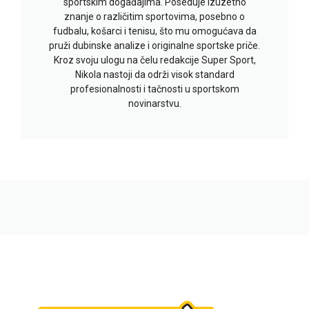
sportskim događajima. Poseduje izuzetno
znanje o različitim sportovima, posebno o
fudbalu, košarci i tenisu, što mu omogućava da
pruži dubinske analize i originalne sportske priče.
Kroz svoju ulogu na čelu redakcije Super Sport,
Nikola nastoji da održi visok standard
profesionalnosti i tačnosti u sportskom
novinarstvu.