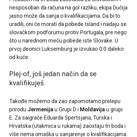
nesposoban da računa na gol razliku, ekipa Dučija
jasno može da sanja o kvalifikacijama. Da bi to
uradili, oni će morati da pobede Island i nadaju se
slovačkom podforumu protiv Portugala, pre nego
što u narednom meču pobede iste Slovake. U
prvoj deonici Luksemburg je izvukao 0:0 daleko
od kuće.
Plej-of, još jedan način da se
kvalifikuješ
Takođe možemo da zao zapomotamo prelepu
prirodu
Jermenija
u Grupi D i
Moldavija
u grupi
E. Za saigrače Eduarda Spertsjana, Turska i
Hrvatska (utakmica u rukama) zaostaju tri boda i
više nema omaška u sanjarenje o kvalifikacijama.