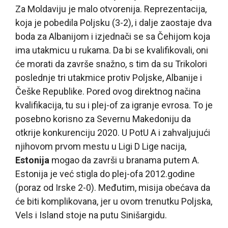
Za Moldaviju je malo otvorenija. Reprezentacija,
koja je pobedila Poljsku (3-2), i dalje zaostaje dva
boda za Albanijom i izjednači se sa Čehijom koja
ima utakmicu u rukama. Da bi se kvalifikovali, oni
će morati da završe snažno, s tim da su Trikolori
poslednje tri utakmice protiv Poljske, Albanije i
Češke Republike. Pored ovog direktnog načina
kvalifikacija, tu su i plej-of za igranje evrosa. To je
posebno korisno za Severnu Makedoniju da
otkrije konkurenciju 2020. U PotU A i zahvaljujući
njihovom prvom mestu u Ligi D Lige nacija,
Estonija
mogao da završi u branama putem A.
Estonija je već stigla do plej-ofa 2012.godine
(poraz od Irske 2-0). Međutim, misija obećava da
će biti komplikovana, jer u ovom trenutku Poljska,
Vels i Island stoje na putu Sinišargidu.