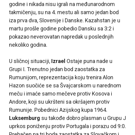
godine i nikada nisu igrali na međunarodnom
takmičenju, su na 4. mestu ali samo jedan bod
iza prva dva, Slovenije i Danske. Kazahstan je u
martu prošle godine pobedio Dansku sa 3:2 i
pokazao neverovatan napredak u poslednjih
nekoliko godina.
U sličnoj situaciji,
Izrael
Ostaje puna nade u
Grupi I. Trenutno jedan bod zaostatka za
Rumunijom, reprezentacija koju trenira Alon
Hazon suočiće se sa Švajcarskom u narednom
meču i imaće samo mečeve protiv Kosova i
Andore, koji su ukršteni sa okršajem protiv
Rumunije. Pobednici Azijskog kupa 1964.
Luksemburg
su takođe dobro plasman u Grupu J
uprkos poniženju protiv Portugala i porazu od 9:0.
Prebačen na tri boda zaostatka za Slovačkom i