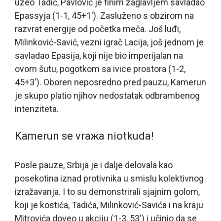
uzeo Tadić, Pavlović je finim zaglavljem savladao
Epassyja (1-1, 45+1′). Zasluženo s obzirom na
razvrat energije od početka meča. Još luđi,
Milinković-Savić, vezni igrač Lacija, još jednom je
savladao Epasija, koji nije bio imperijalan na
ovom šutu, pogotkom sa ivice prostora (1-2,
45+3′). Oboren neposredno pred pauzu, Kamerun
je skupo platio njihov nedostatak odbrambenog
intenziteta.
Kamerun se vraжa niotkuda!
Posle pauze, Srbija je i dalje delovala kao
posekotina iznad protivnika u smislu kolektivnog
izražavanja. I to su demonstrirali sjajnim golom,
koji je kostića, Tadića, Milinković-Savića i na kraju
Mitrovića doveo u akciju (1-3, 53′) i učinio da se