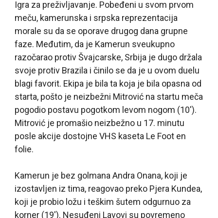
Igra za preživljavanje. Pobeđeni u svom prvom
meču, kamerunska i srpska reprezentacija
morale su da se oporave drugog dana grupne
faze. Međutim, da je Kamerun sveukupno
razočarao protiv Švajcarske, Srbija je dugo držala
svoje protiv Brazila i činilo se da je u ovom duelu
blagi favorit. Ekipa je bila ta koja je bila opasna od
starta, pošto je neizbežni Mitrović na startu meča
pogodio postavu pogotkom levom nogom (10′).
Mitrović je promašio neizbežno u 17. minutu
posle akcije dostojne VHS kaseta Le Foot en
folie.
Kamerun je bez golmana Andra Onana, koji je
izostavljen iz tima, reagovao preko Pjera Kundea,
koji je probio ložu i teškim šutem odgurnuo za
korner (19′). Nesuđeni Lavovi su povremeno