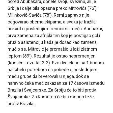
pored Abubakara, donele svoju svežinu, ali je
Srbija i dalje bila opasna preko Mitrovića (76′) i
Milinković-Savića (78′). Remi zapravo nije
odgovarao obema ekipama, a svaka je tražila
nokaut u poslednjim trenucima meča. Abubakar,
prva zamena za afrički tim koji je postigao gol i
pružio asistenciju kada je došao kao zamena,
mučio se. Mitrović je promašio u loži zlatnom
loptom (89′). Rezultat je ostao nepromenjen
(konačni rezultat 3-3). Evo dve ekipe sa 1 bodom
na tabeli i potrebom da pobede u poslednjem
meču grupe da bi verovali u njega, dok se
naravno čeka meč zakazan za 17 časova između
Brazila i Švajcarske. Za Srbiju će to biti protiv
Švajcarske. Za Kamerun će biti mnogo teže
protiv Brazila…