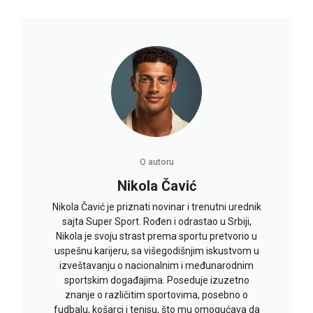
O autoru
Nikola Čavić
Nikola Čavić je priznati novinar i trenutni urednik
sajta Super Sport. Rođen i odrastao u Srbiji,
Nikola je svoju strast prema sportu pretvorio u
uspešnu karijeru, sa višegodišnjim iskustvom u
izveštavanju o nacionalnim i međunarodnim
sportskim događajima. Poseduje izuzetno
znanje o različitim sportovima, posebno o
fudbalu, košarci i tenisu, što mu omogućava da