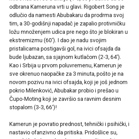
odbrana Kameruna vrti u glavi. Rigobert Song je
odlučio da namesti Abubakaru da prodrma svoj
tim, a 30-godišnji napadač je zapalio protivničku
ložu množenjem udica pre nego što je blokiran u
ekstremizmu (60′). I dao je nadu svojim
pristalicama postigavši gol, na ivici ofsajda da
bude ljubazan, sa sjajnom kutlačom (2-3, 64′).
Kao i Srbija u prvom poluvremenu, Kamerun je
sve okrenuo naopačke za 3 minuta, pošto je na
novom pozivu na ivici ofsajda, koji je još jednom
pokrio Milenković, Abubakar probio i prešao u
Čupo-Moting koji je završio sa ravnim desnim
stopalom (3-3, 66′)!
Kamerun je povratio prednost, tehnički i psihički, i
nastavio ofanzivno da pritiska. Pridošlice su,