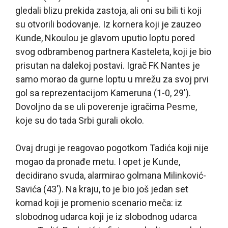
gledali blizu prekida zastoja, ali oni su bili ti koji
su otvorili bodovanje. Iz kornera koji je zauzeo
Kunde, Nkoulou je glavom uputio loptu pored
svog odbrambenog partnera Kasteleta, koji je bio
prisutan na dalekoj postavi. Igrač FK Nantes je
samo morao da gurne loptu u mrežu za svoj prvi
gol sa reprezentacijom Kameruna (1-0, 29′).
Dovoljno da se uli poverenje igračima Pesme,
koje su do tada Srbi gurali okolo.
Ovaj drugi je reagovao pogotkom Tadića koji nije
mogao da pronađe metu. I opet je Kunde,
decidirano svuda, alarmirao golmana Milinković-
Savića (43′). Na kraju, to je bio još jedan set
komad koji je promenio scenario meča: iz
slobodnog udarca koji je iz slobodnog udarca