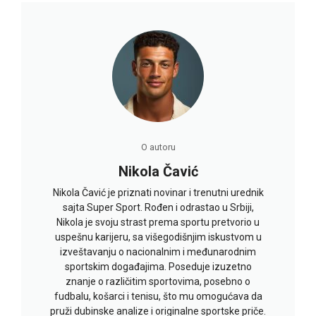
O autoru
Nikola Čavić
Nikola Čavić je priznati novinar i trenutni urednik
sajta Super Sport. Rođen i odrastao u Srbiji,
Nikola je svoju strast prema sportu pretvorio u
uspešnu karijeru, sa višegodišnjim iskustvom u
izveštavanju o nacionalnim i međunarodnim
sportskim događajima. Poseduje izuzetno
znanje o različitim sportovima, posebno o
fudbalu, košarci i tenisu, što mu omogućava da
pruži dubinske analize i originalne sportske priče.