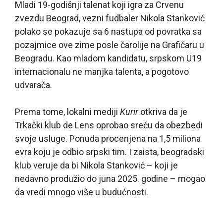
Mladi 19-godišnji talenat koji igra za Crvenu
zvezdu Beograd, vezni fudbaler Nikola Stanković
polako se pokazuje sa 6 nastupa od povratka sa
pozajmice ove zime posle čarolije na Grafičaru u
Beogradu. Kao mladom kandidatu, srpskom U19
internacionalu ne manjka talenta, a pogotovo
udvarača.
Prema tome, lokalni mediji
Kurir
otkriva da je
Trkački klub de Lens oprobao sreću da obezbedi
svoje usluge. Ponuda procenjena na 1,5 miliona
evra koju je odbio srpski tim. I zaista, beogradski
klub veruje da bi Nikola Stanković – koji je
nedavno produžio do juna 2025. godine – mogao
da vredi mnogo više u budućnosti.