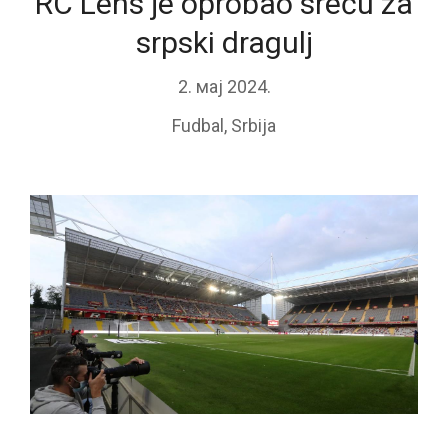
RC Lens je oprobao sreću za
srpski dragulj
2. мај 2024.
Fudbal
,
Srbija