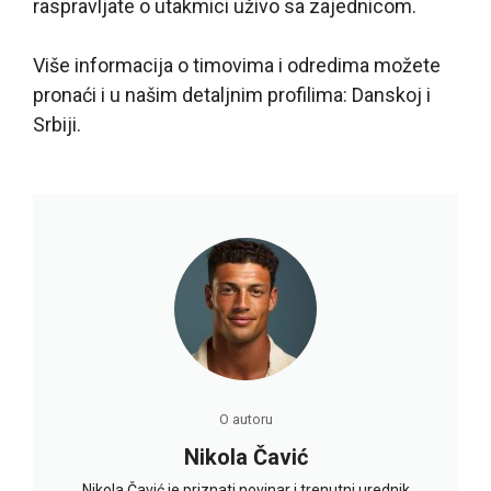
raspravljate o utakmici uživo sa zajednicom.
Više informacija o timovima i odredima možete
pronaći i u našim detaljnim profilima: Danskoj i
Srbiji.
O autoru
Nikola Čavić
Nikola Čavić je priznati novinar i trenutni urednik