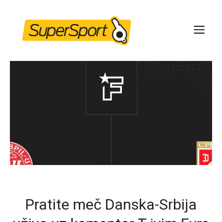
Skip
to
ME
content
Pratite meč Danska-Srbija