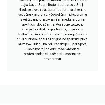
sajta Super Sport. Rođen i odrastao u Srbiji,
Nikola je svoju strast prema sportu pretvorio u
uspešnu karijeru, sa višegodišnjim iskustvom u
izveštavanju o nacionalnim i međunarodnim
sportskim događajima. Poseduje izuzetno
znanje o različitim sportovima, posebno o
fudbalu, košarci i tenisu, što mu omogućava da
pruži dubinske analize i originalne sportske priče.
Kroz svoju ulogu na čelu redakcije Super Sport,
Nikola nastoji da održi visok standard
profesionalnosti i tačnosti u sportskom
novinarstvu.