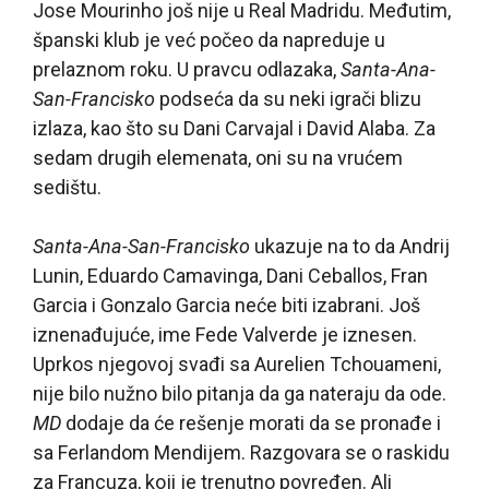
Jose Mourinho još nije u Real Madridu. Međutim,
španski klub je već počeo da napreduje u
prelaznom roku. U pravcu odlazaka,
Santa-Ana-
San-Francisko
podseća da su neki igrači blizu
izlaza, kao što su Dani Carvajal i David Alaba. Za
sedam drugih elemenata, oni su na vrućem
sedištu.
Santa-Ana-San-Francisko
ukazuje na to da Andrij
Lunin, Eduardo Camavinga, Dani Ceballos, Fran
Garcia i Gonzalo Garcia neće biti izabrani. Još
iznenađujuće, ime Fede Valverde je iznesen.
Uprkos njegovoj svađi sa Aurelien Tchouameni,
nije bilo nužno bilo pitanja da ga nateraju da ode.
MD
dodaje da će rešenje morati da se pronađe i
sa Ferlandom Mendijem. Razgovara se o raskidu
za Francuza, koji je trenutno povređen. Ali