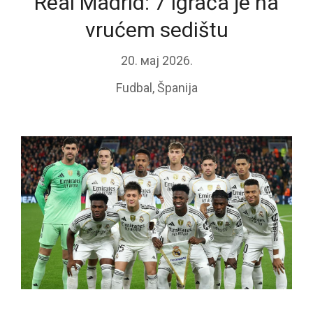
Real Madrid: 7 igrača je na
vrućem sedištu
20. мај 2026.
Fudbal
,
Španija