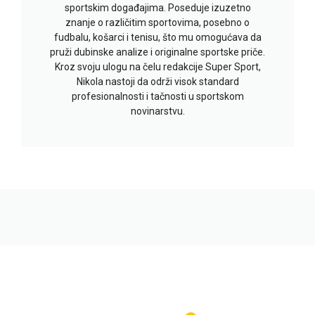
sportskim događajima. Poseduje izuzetno
znanje o različitim sportovima, posebno o
fudbalu, košarci i tenisu, što mu omogućava da
pruži dubinske analize i originalne sportske priče.
Kroz svoju ulogu na čelu redakcije Super Sport,
Nikola nastoji da održi visok standard
profesionalnosti i tačnosti u sportskom
novinarstvu.