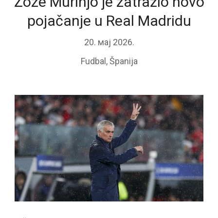
Žoze Murinjo je zatražio novo
pojačanje u Real Madridu
20. мај 2026.
Fudbal
,
Španija