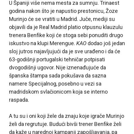
U Španiji više nema mesta za sumnju. Trinaest
godina nakon što je napustio prestonicu, Žoze
Murinjo će se vratiti u Madrid. Juče, mediji su
objavili da je Real Madrid platio otpusnu klauzulu
trenera Benfike koji će stoga sebi ponuditi drugo
iskustvo na klupi Merengue.
KAO
dodao još jedan
sloj jutros najavljujući da je sve urađeno i da će
63-godišnji portugalski tehničar potpisati
dvogodišnji ugovor. Nije iznenađujuće da
španska štampa sada pokušava da sazna
namere Specijalnog, posebno u vezi sa
madridskom svlačionicom koja se interno
raspada.
A tu su i oni koji žele da znaju koje igrače Murinjo
želi da regrutuje. Budući bivši trener Benfike želi
da kaže u narednoj kampanji zapošljavanja, pa