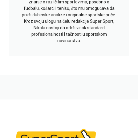
znanje o različitim sportovima, posebno o
fudbalu, košarci i tenisu, što mu omogućava da
pruži dubinske analize i originalne sportske priče.
Kroz svoju ulogu na čelu redakcije Super Sport,
Nikola nastoji da održi visok standard
profesionalnosti i tačnosti u sportskom
novinarstvu.