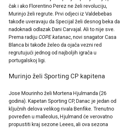
čak i ako Florentino Perez ne želi revoluciju,
Murinjo želi regrute. Prvi odjeci iz Valdebebas
takođe uveravaju da Specijal želi desnog beka da
nadoknadi odlazak Dani Carvajal. Ali to nije sve.
Prema radiju
COPE katanac
, novi snagator Casa
Blanca bi takođe želeo da ojača vezni red
regrutujući jednog od najboljih igrača u
portugalskoj ligi.
Murinjo želi Sporting CP kapitena
Jose Mourinho želi Mortena Hjulmanda (26
godina). Kapetan Sporting CP, Danac je jedan od
ključnih delova velikog rivala Benfike. Trenutno
povređen u malleolus, Hjulmand će verovatno
propustiti kraj sezone Leees, ali ova sezona