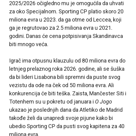
2025/2026 očigledno mu je omogućila da uhvati
za oko Specijalnom. Sporting CP platio skoro 20
miliona evra u 2023. da ga otme od Leccea, koji
ga je regrutovao za 2.5 miliona evra u 2021.
godini. Danas će cena potpisivanja Skandinavca
biti mnogo veća.
Igrač ima otpusnu klauzulu od 80 miliona evra do
letnjeg prelaznog roka 2026. godine, ali se šuška
da bi lideri Lisabona bili spremni da puste svog
vezistu da ode na ček od 50 miliona evra. Ali
konkurencija će biti teška. Zaista, Mančester Siti i
Totenhem su u pokretu od januara i
O Jogo
ukazao je poslednjih dana da Atletiko de Madrid
takođe želi da unapredi svoje pijune kako bi
ubedio Sporting CP da pusti svog kapitena za 40
miliona evra.