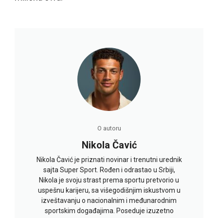
O autoru
Nikola Čavić
Nikola Čavić je priznati novinar i trenutni urednik
sajta Super Sport. Rođen i odrastao u Srbiji,
Nikola je svoju strast prema sportu pretvorio u
uspešnu karijeru, sa višegodišnjim iskustvom u
izveštavanju o nacionalnim i međunarodnim
sportskim događajima. Poseduje izuzetno