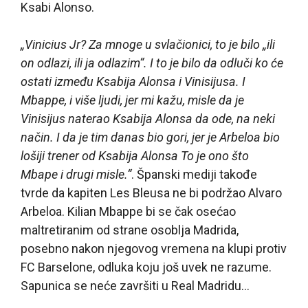
Ksabi Alonso.
„Vinicius Jr? Za mnoge u svlačionici, to je bilo „ili
on odlazi, ili ja odlazim“. I to je bilo da odluči ko će
ostati između Ksabija Alonsa i Vinisijusa. I
Mbappe, i više ljudi, jer mi kažu, misle da je
Vinisijus naterao Ksabija Alonsa da ode, na neki
način. I da je tim danas bio gori, jer je Arbeloa bio
lošiji trener od Ksabija Alonsa To je ono što
Mbape i drugi misle.“
. Španski mediji takođe
tvrde da kapiten Les Bleusa ne bi podržao Alvaro
Arbeloa. Kilian Mbappe bi se čak osećao
maltretiranim od strane osoblja Madrida,
posebno nakon njegovog vremena na klupi protiv
FC Barselone, odluka koju još uvek ne razume.
Sapunica se neće završiti u Real Madridu…