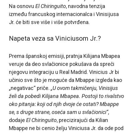
Na osnovu
El Chiringuito
, navodna tenzija
između francuskog internacionalca i Vinisijusa
Jr. će biti sve više i više potvrđena.
Napeta veza sa Viniciusom Jr.?
Prema španskoj emisiji, pratnja Kilijana Mbapea
veruje da deo svlačionice pokušava da spreči
njegovu integraciju u Real Madrid. Vinicius Jr bi
učinio sve što je moguće da Mbappe izgleda kao
„negativac“ priče.
„U ovom takmičenju, Vinisijus
želi da pobedi Kilijana Mbapea. Postoji to rivalstvo
oko pitanja: koji od njih dvoje će ostati? Mbappe
se, s druge strane, oseća sam u svlačionici“
,
dodaje
El Chiringuito
, precizirajući da Kilian
Mbappe ne bi cenio želju Viniciusa Jr. da ode pod