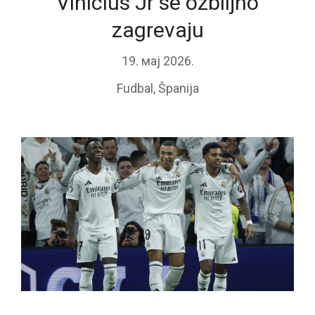
Vinicius Jr se ozbiljno
zagrevaju
19. мај 2026.
Fudbal
,
Španija