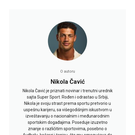
O autoru
Nikola Čavić
Nikola Čavić je priznati novinar i trenutni urednik
sajta Super Sport. Rođen i odrastao u Srbiji,
Nikola je svoju strast prema sportu pretvorio u
uspešnu karijeru, sa višegodišnjim iskustvom u
izveštavanju o nacionalnim i međunarodnim
sportskim događajima. Poseduje izuzetno
znanje o različitim sportovima, posebno o
fudbalu, košarci i tenisu, što mu omogućava da