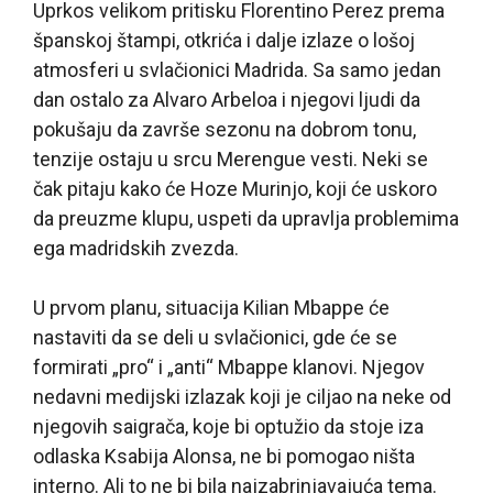
Uprkos velikom pritisku Florentino Perez prema
španskoj štampi, otkrića i dalje izlaze o lošoj
atmosferi u svlačionici Madrida. Sa samo jedan
dan ostalo za Alvaro Arbeloa i njegovi ljudi da
pokušaju da završe sezonu na dobrom tonu,
tenzije ostaju u srcu Merengue vesti. Neki se
čak pitaju kako će Hoze Murinjo, koji će uskoro
da preuzme klupu, uspeti da upravlja problemima
ega madridskih zvezda.
U prvom planu, situacija Kilian Mbappe će
nastaviti da se deli u svlačionici, gde će se
formirati „pro“ i „anti“ Mbappe klanovi. Njegov
nedavni medijski izlazak koji je ciljao na neke od
njegovih saigrača, koje bi optužio da stoje iza
odlaska Ksabija Alonsa, ne bi pomogao ništa
interno. Ali to ne bi bila najzabrinjavajuća tema.