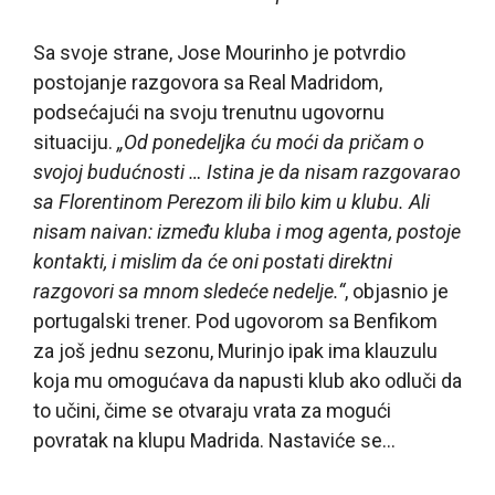
Sa svoje strane, Jose Mourinho je potvrdio
postojanje razgovora sa Real Madridom,
podsećajući na svoju trenutnu ugovornu
situaciju.
„Od ponedeljka ću moći da pričam o
svojoj budućnosti … Istina je da nisam razgovarao
sa Florentinom Perezom ili bilo kim u klubu. Ali
nisam naivan: između kluba i mog agenta, postoje
kontakti, i mislim da će oni postati direktni
razgovori sa mnom sledeće nedelje.“
, objasnio je
portugalski trener. Pod ugovorom sa Benfikom
za još jednu sezonu, Murinjo ipak ima klauzulu
koja mu omogućava da napusti klub ako odluči da
to učini, čime se otvaraju vrata za mogući
povratak na klupu Madrida. Nastaviće se…