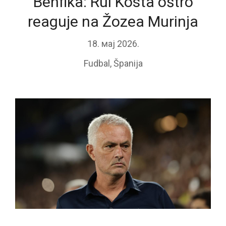
Benfika: Rui Kosta oštro
reaguje na Žozea Murinja
18. мај 2026.
Fudbal
,
Španija