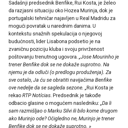
Sadašnji predsednik Benfike, Rui Kosta, je želeo
da razjasni situaciju oko Hozea Murinja, dok je
portugalski tehničar najavljen u Real Madridu za
mogući povratak u narednim danima. U
kontekstu snažnih spekulacija o njegovoj
budućnosti, lider Lisabona podsetio je na
zvaničnu poziciju kluba i svoju privrženost
poštovanju trenutnog ugovora.
„Jose Mourinho je
trener Benfike dok se ne dokaže suprotno. Na
njemu je da odluči (o predlogu produženja). Za
sve ostalo, Ja ću se obratiti navijačima Benfike
ove nedelje da se sagleda sezone. „
Rui Kosta je
rekao
RTP Notícias
. Predsednik je takođe
odbacio glasine o mogućem nasledniku:
„Da li
sam razmišljao o Marku Silvi ili bilo kome drugom
ako Murinjo ode? Očigledno ne, Murinjo je trener
Benfike dok se ne dokaže suprotno. »