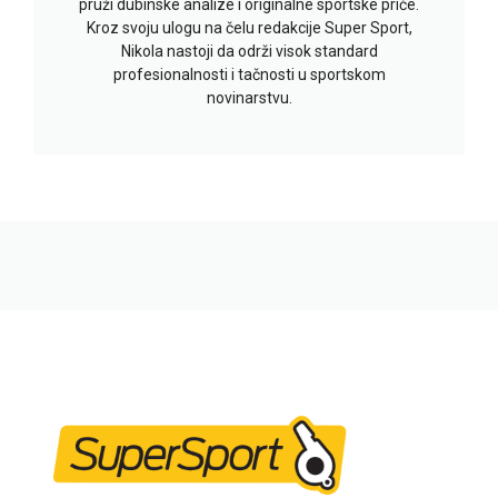
pruži dubinske analize i originalne sportske priče.
Kroz svoju ulogu na čelu redakcije Super Sport,
Nikola nastoji da održi visok standard
profesionalnosti i tačnosti u sportskom
novinarstvu.