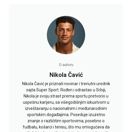
O autoru
Nikola Čavić
Nikola Čavić je priznati novinar i trenutni urednik
sajta Super Sport. Rođen i odrastao u Srbiji,
Nikola je svoju strast prema sportu pretvorio u
uspešnu karijeru, sa višegodišnjim iskustvom u
izveštavanju o nacionalnim i međunarodnim
sportskim događajima. Poseduje izuzetno
znanje o različitim sportovima, posebno o
fudbalu, košarci i tenisu, što mu omogućava da