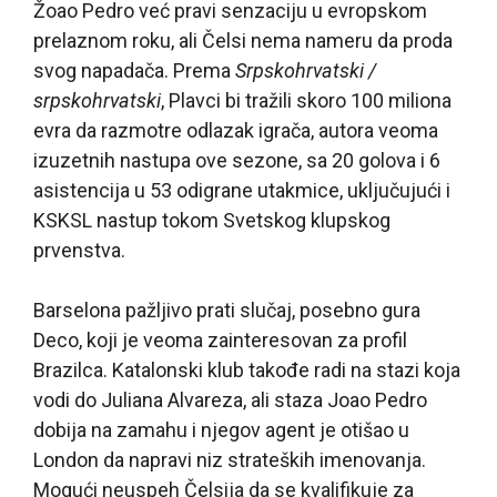
Žoao Pedro već pravi senzaciju u evropskom
prelaznom roku, ali Čelsi nema nameru da proda
svog napadača. Prema
Srpskohrvatski /
srpskohrvatski
, Plavci bi tražili skoro 100 miliona
evra da razmotre odlazak igrača, autora veoma
izuzetnih nastupa ove sezone, sa 20 golova i 6
asistencija u 53 odigrane utakmice, uključujući i
KSKSL nastup tokom Svetskog klupskog
prvenstva.
Barselona pažljivo prati slučaj, posebno gura
Deco, koji je veoma zainteresovan za profil
Brazilca. Katalonski klub takođe radi na stazi koja
vodi do Juliana Alvareza, ali staza Joao Pedro
dobija na zamahu i njegov agent je otišao u
London da napravi niz strateških imenovanja.
Mogući neuspeh Čelsija da se kvalifikuje za