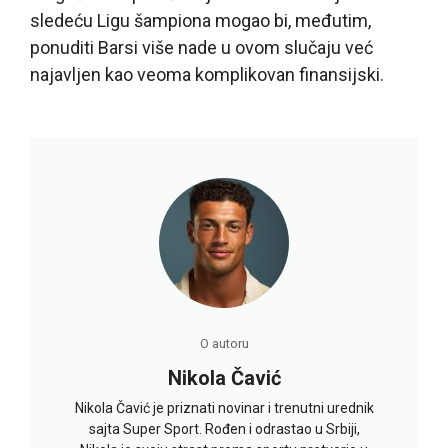
sledeću Ligu šampiona mogao bi, međutim,
ponuditi Barsi više nade u ovom slučaju već
najavljen kao veoma komplikovan finansijski.
O autoru
Nikola Čavić
Nikola Čavić je priznati novinar i trenutni urednik
sajta Super Sport. Rođen i odrastao u Srbiji,