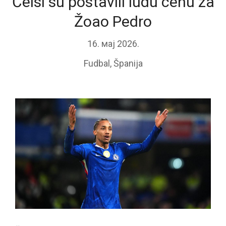
Čelsi su postavili ludu cenu za
Žoao Pedro
16. мај 2026.
Fudbal
,
Španija