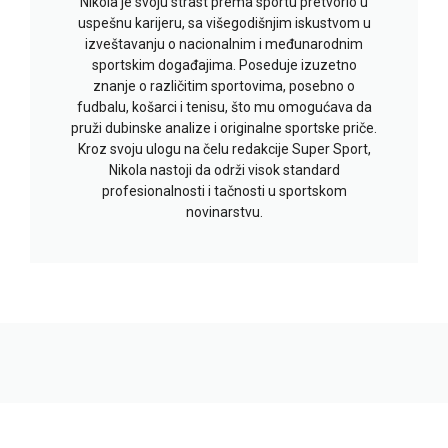
Nikola je svoju strast prema sportu pretvorio u
uspešnu karijeru, sa višegodišnjim iskustvom u
izveštavanju o nacionalnim i međunarodnim
sportskim događajima. Poseduje izuzetno
znanje o različitim sportovima, posebno o
fudbalu, košarci i tenisu, što mu omogućava da
pruži dubinske analize i originalne sportske priče.
Kroz svoju ulogu na čelu redakcije Super Sport,
Nikola nastoji da održi visok standard
profesionalnosti i tačnosti u sportskom
novinarstvu.