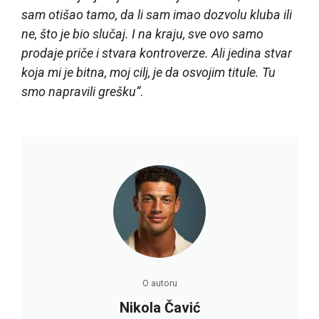
sam otišao tamo, da li sam imao dozvolu kluba ili
ne, što je bio slučaj. I na kraju, sve ovo samo
prodaje priče i stvara kontroverze. Ali jedina stvar
koja mi je bitna, moj cilj, je da osvojim titule. Tu
smo napravili grešku“
.
O autoru
Nikola Čavić