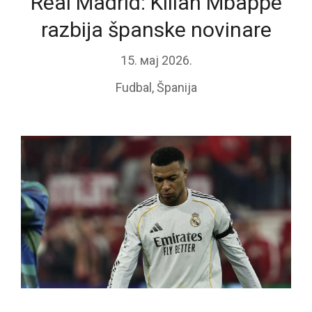
Real Madrid: Kilian Mbappe
razbija španske novinare
15. мај 2026.
Fudbal
,
Španija