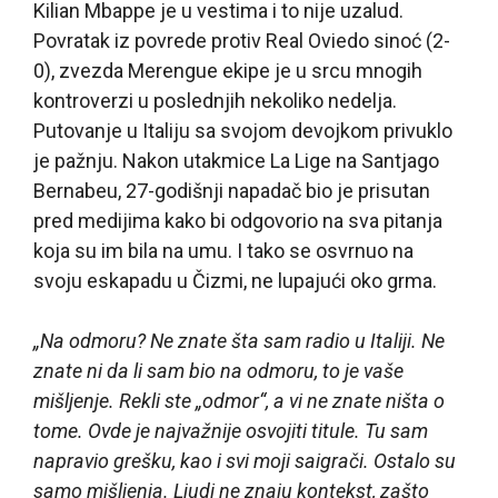
Kilian Mbappe je u vestima i to nije uzalud.
Povratak iz povrede protiv Real Oviedo sinoć (2-
0), zvezda Merengue ekipe je u srcu mnogih
kontroverzi u poslednjih nekoliko nedelja.
Putovanje u Italiju sa svojom devojkom privuklo
je pažnju. Nakon utakmice La Lige na Santjago
Bernabeu, 27-godišnji napadač bio je prisutan
pred medijima kako bi odgovorio na sva pitanja
koja su im bila na umu. I tako se osvrnuo na
svoju eskapadu u Čizmi, ne lupajući oko grma.
„Na odmoru? Ne znate šta sam radio u Italiji. Ne
znate ni da li sam bio na odmoru, to je vaše
mišljenje. Rekli ste „odmor“, a vi ne znate ništa o
tome. Ovde je najvažnije osvojiti titule. Tu sam
napravio grešku, kao i svi moji saigrači. Ostalo su
samo mišljenja. Ljudi ne znaju kontekst, zašto