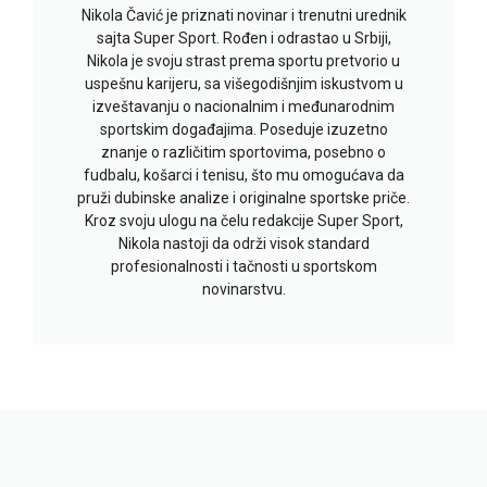
Nikola Čavić je priznati novinar i trenutni urednik
sajta Super Sport. Rođen i odrastao u Srbiji,
Nikola je svoju strast prema sportu pretvorio u
uspešnu karijeru, sa višegodišnjim iskustvom u
izveštavanju o nacionalnim i međunarodnim
sportskim događajima. Poseduje izuzetno
znanje o različitim sportovima, posebno o
fudbalu, košarci i tenisu, što mu omogućava da
pruži dubinske analize i originalne sportske priče.
Kroz svoju ulogu na čelu redakcije Super Sport,
Nikola nastoji da održi visok standard
profesionalnosti i tačnosti u sportskom
novinarstvu.