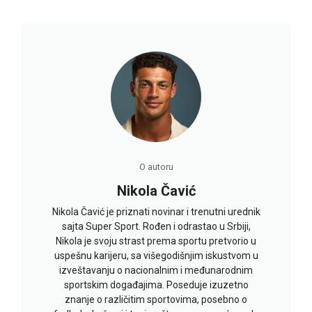
O autoru
Nikola Čavić
Nikola Čavić je priznati novinar i trenutni urednik
sajta Super Sport. Rođen i odrastao u Srbiji,
Nikola je svoju strast prema sportu pretvorio u
uspešnu karijeru, sa višegodišnjim iskustvom u
izveštavanju o nacionalnim i međunarodnim
sportskim događajima. Poseduje izuzetno
znanje o različitim sportovima, posebno o