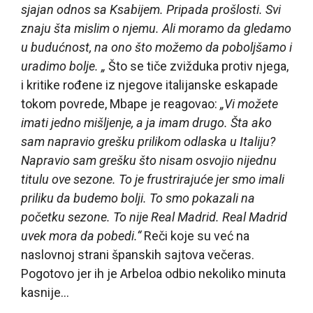
sjajan odnos sa Ksabijem. Pripada prošlosti. Svi
znaju šta mislim o njemu. Ali moramo da gledamo
u budućnost, na ono što možemo da poboljšamo i
uradimo bolje. „
Što se tiče zvižduka protiv njega,
i kritike rođene iz njegove italijanske eskapade
tokom povrede, Mbape je reagovao:
„Vi možete
imati jedno mišljenje, a ja imam drugo. Šta ako
sam napravio grešku prilikom odlaska u Italiju?
Napravio sam grešku što nisam osvojio nijednu
titulu ove sezone. To je frustrirajuće jer smo imali
priliku da budemo bolji. To smo pokazali na
početku sezone. To nije Real Madrid. Real Madrid
uvek mora da pobedi.“
Reči koje su već na
naslovnoj strani španskih sajtova večeras.
Pogotovo jer ih je Arbeloa odbio nekoliko minuta
kasnije…