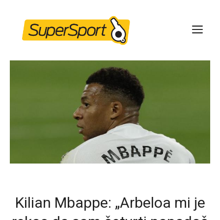
Skip
to
ME
content
Kilian Mbappe: „Arbeloa mi je