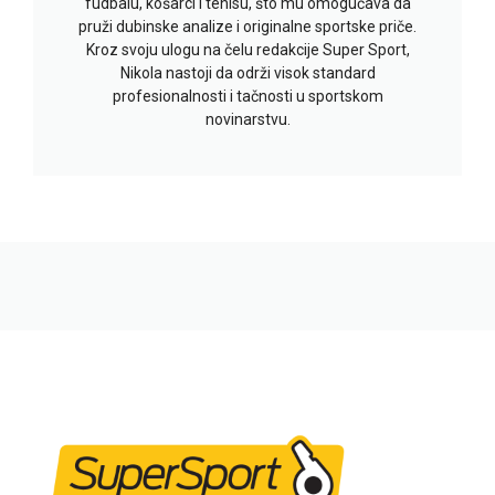
fudbalu, košarci i tenisu, što mu omogućava da
pruži dubinske analize i originalne sportske priče.
Kroz svoju ulogu na čelu redakcije Super Sport,
Nikola nastoji da održi visok standard
profesionalnosti i tačnosti u sportskom
novinarstvu.