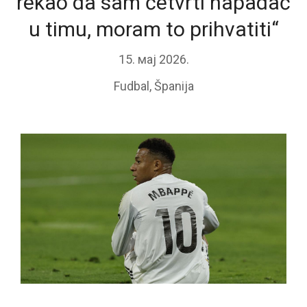
rekao da sam četvrti napadač
u timu, moram to prihvatiti“
15. мај 2026.
Fudbal
,
Španija