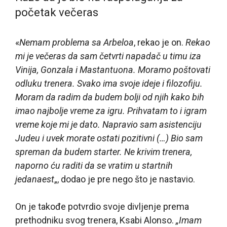
početak večeras
«
Nemam problema sa Arbeloa
, rekao je on.
Rekao
mi je večeras da sam četvrti napadač u timu iza
Vinija, Gonzala i Mastantuona. Moramo poštovati
odluku trenera. Svako ima svoje ideje i filozofiju.
Moram da radim da budem bolji od njih kako bih
imao najbolje vreme za igru. Prihvatam to i igram
vreme koje mi je dato. Napravio sam asistenciju
Judeu i uvek morate ostati pozitivni (…) Bio sam
spreman da budem starter. Ne krivim trenera,
naporno ću raditi da se vratim u startnih
jedanaest
„, dodao je pre nego što je nastavio.
On je takođe potvrdio svoje divljenje prema
prethodniku svog trenera, Ksabi Alonso.
„Imam