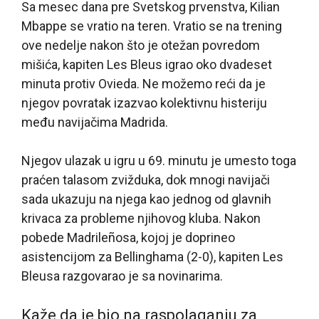
Sa mesec dana pre Svetskog prvenstva, Kilian
Mbappe se vratio na teren. Vratio se na trening
ove nedelje nakon što je otežan povredom
mišića, kapiten Les Bleus igrao oko dvadeset
minuta protiv Ovieda. Ne možemo reći da je
njegov povratak izazvao kolektivnu histeriju
među navijačima Madrida.
Njegov ulazak u igru u 69. minutu je umesto toga
praćen talasom zvižduka, dok mnogi navijači
sada ukazuju na njega kao jednog od glavnih
krivaca za probleme njihovog kluba. Nakon
pobede Madrileñosa, kojoj je doprineo
asistencijom za Bellinghama (2-0), kapiten Les
Bleusa razgovarao je sa novinarima.
Kaže da je bio na raspolaganju za