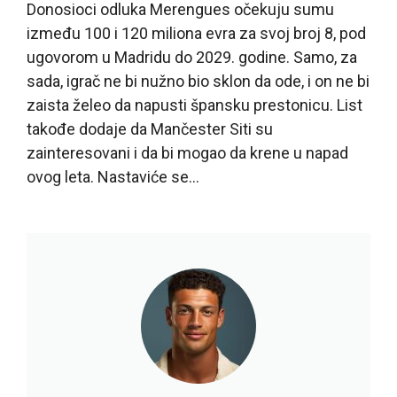
Donosioci odluka Merengues očekuju sumu
između 100 i 120 miliona evra za svoj broj 8, pod
ugovorom u Madridu do 2029. godine. Samo, za
sada, igrač ne bi nužno bio sklon da ode, i on ne bi
zaista želeo da napusti špansku prestonicu. List
takođe dodaje da Mančester Siti su
zainteresovani i da bi mogao da krene u napad
ovog leta. Nastaviće se…