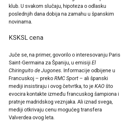
klub. U svakom slučaju, hipoteza o odlasku
poslednjih dana dobija na zamahu u španskim
novinama.
KSKSL cena
Juče se, na primer, govorilo o interesovanju Paris
Saint-Germaina za Španiju, u emisiji
El
Chiringuito de Jugones
. Informacije odbijene u
Francuskoj – preko
RMC Sport
– ali španski
mediji insistiraju i ovog četvrtka, to je
KAO
što
evocira kontakte između francuskog šampiona i
pratnje madridskog veznjaka. Ali iznad svega,
mediji otkrivaju cenu mogućeg transfera
Valverdea ovog leta.