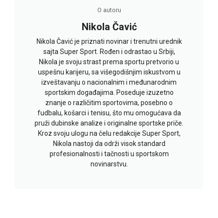
O autoru
Nikola Čavić
Nikola Čavić je priznati novinar i trenutni urednik
sajta Super Sport. Rođen i odrastao u Srbiji,
Nikola je svoju strast prema sportu pretvorio u
uspešnu karijeru, sa višegodišnjim iskustvom u
izveštavanju o nacionalnim i međunarodnim
sportskim događajima. Poseduje izuzetno
znanje o različitim sportovima, posebno o
fudbalu, košarci i tenisu, što mu omogućava da
pruži dubinske analize i originalne sportske priče.
Kroz svoju ulogu na čelu redakcije Super Sport,
Nikola nastoji da održi visok standard
profesionalnosti i tačnosti u sportskom
novinarstvu.