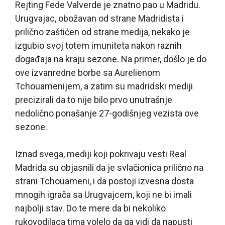
Rejting Fede Valverde je znatno pao u Madridu.
Urugvajac, obožavan od strane Madridista i
prilično zaštićen od strane medija, nekako je
izgubio svoj totem imuniteta nakon raznih
događaja na kraju sezone. Na primer, došlo je do
ove izvanredne borbe sa Aurelienom
Tchouamenijem, a zatim su madridski mediji
precizirali da to nije bilo prvo unutrašnje
nedolično ponašanje 27-godišnjeg vezista ove
sezone.
Iznad svega, mediji koji pokrivaju vesti Real
Madrida su objasnili da je svlačionica prilično na
strani Tchouameni, i da postoji izvesna dosta
mnogih igrača sa Urugvajcem, koji ne bi imali
najbolji stav. Do te mere da bi nekoliko
rukovodilaca tima volelo da ga vidi da napusti