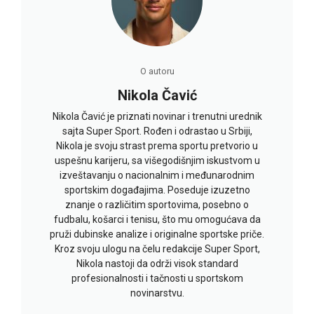
O autoru
Nikola Čavić
Nikola Čavić je priznati novinar i trenutni urednik
sajta Super Sport. Rođen i odrastao u Srbiji,
Nikola je svoju strast prema sportu pretvorio u
uspešnu karijeru, sa višegodišnjim iskustvom u
izveštavanju o nacionalnim i međunarodnim
sportskim događajima. Poseduje izuzetno
znanje o različitim sportovima, posebno o
fudbalu, košarci i tenisu, što mu omogućava da
pruži dubinske analize i originalne sportske priče.
Kroz svoju ulogu na čelu redakcije Super Sport,
Nikola nastoji da održi visok standard
profesionalnosti i tačnosti u sportskom
novinarstvu.