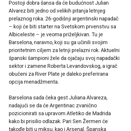
Postoji dobra šansa da će budućnost Julian
Alvarez biti jedno od velikih pitanja letnjeg
prelaznog roka. 26-godišnji argentinski napadač
– koji će biti starter na Svetskom prvenstvu sa
Albiceleste – je veoma priželjkivan. Tu je
Barselona, naravno, koji su ga učinili svojim
prioritetnim ciljem za letnji prelazni rok. Aktuelni
španski šampioni žele da ojačaju svoj napadački
sektor i zamene Roberta Levandovskog, a igrač
obučeni za River Plate je daleko preferirana
opcija menadžmenta.
Barselona sada čeka gest Juliana Alvareza,
nadajući se da će Argentinac zvanično
pozicionirati sa upravom Atletiko de Madrida
kako bi prisilio odlazak. Pari Sen Žermen će
takođe biti u miksu, kao i Arsenal. Španska