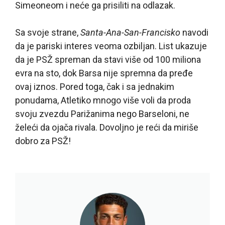
Simeoneom i neće ga prisiliti na odlazak.
Sa svoje strane,
Santa-Ana-San-Francisko
navodi
da je pariski interes veoma ozbiljan. List ukazuje
da je PSŽ spreman da stavi više od 100 miliona
evra na sto, dok Barsa nije spremna da pređe
ovaj iznos. Pored toga, čak i sa jednakim
ponudama, Atletiko mnogo više voli da proda
svoju zvezdu Parižanima nego Barseloni, ne
želeći da ojača rivala. Dovoljno je reći da miriše
dobro za PSŽ!