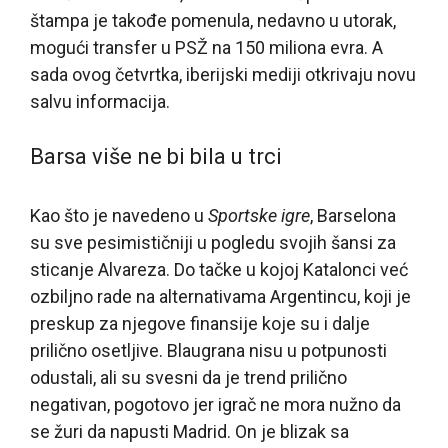
štampa je takođe pomenula, nedavno u utorak,
mogući transfer u PSŽ na 150 miliona evra. A
sada ovog četvrtka, iberijski mediji otkrivaju novu
salvu informacija.
Barsa više ne bi bila u trci
Kao što je navedeno u
Sportske igre
, Barselona
su sve pesimističniji u pogledu svojih šansi za
sticanje Alvareza. Do tačke u kojoj Katalonci već
ozbiljno rade na alternativama Argentincu, koji je
preskup za njegove finansije koje su i dalje
prilično osetljive. Blaugrana nisu u potpunosti
odustali, ali su svesni da je trend prilično
negativan, pogotovo jer igrač ne mora nužno da
se žuri da napusti Madrid. On je blizak sa