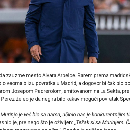
rit da zauzme mesto Alvara Arbeloe. Barem prema madrids
io veoma blizu povratka u Madrid, a dogovor bi čak bio pot
narom Josepom Pedrerolom, emitovanom na La Sekta, pre
 Perez želeo je da negira bilo kakav mogući povratak Spec
 Murinjo je već bio sa nama, učinio nas je konkurentnijim t
jasnio je, pre nego što je oživljen:
„Težak si sa Murinjem. Č