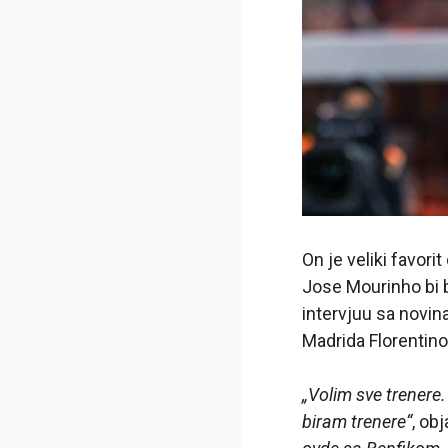
On je veliki favo
Jose Mourinho bi b
intervjuu sa novi
Madrida Florentino
„Volim sve trenere.
biram trenere“
, ob