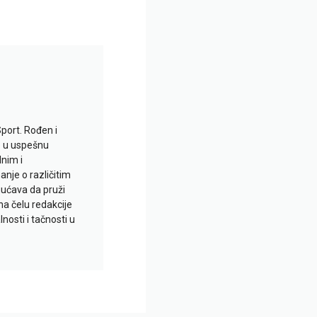
Sport. Rođen i
io u uspešnu
lnim i
je o različitim
gućava da pruži
na čelu redakcije
nosti i tačnosti u