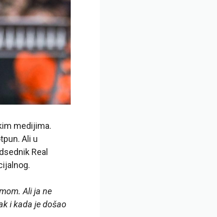
kim medijima.
pun. Ali u
dsednik Real
ijalnog.
imom. Ali ja ne
ak i kada je došao