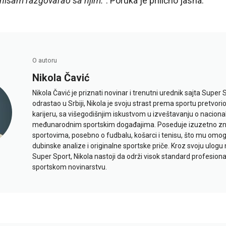
nisam razgovarao sa njim.“
. Poruka je prilično jasna.
O autoru
Nikola Čavić
Nikola Čavić je priznati novinar i trenutni urednik sajta Super 
odrastao u Srbiji, Nikola je svoju strast prema sportu pretvor
karijeru, sa višegodišnjim iskustvom u izveštavanju o naciona
međunarodnim sportskim događajima. Poseduje izuzetno znan
sportovima, posebno o fudbalu, košarci i tenisu, što mu omo
dubinske analize i originalne sportske priče. Kroz svoju ulogu 
Super Sport, Nikola nastoji da održi visok standard profesional
sportskom novinarstvu.