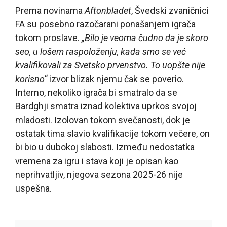
Prema novinama
Aftonbladet
, Švedski zvaničnici
FA su posebno razočarani ponašanjem igrača
tokom proslave.
„Bilo je veoma čudno da je skoro
seo, u lošem raspoloženju, kada smo se već
kvalifikovali za Svetsko prvenstvo. To uopšte nije
korisno“
izvor blizak njemu čak se poverio.
Interno, nekoliko igrača bi smatralo da se
Bardghji smatra iznad kolektiva uprkos svojoj
mladosti. Izolovan tokom svečanosti, dok je
ostatak tima slavio kvalifikacije tokom večere, on
bi bio u dubokoj slabosti. Između nedostatka
vremena za igru i stava koji je opisan kao
neprihvatljiv, njegova sezona 2025-26 nije
uspešna.