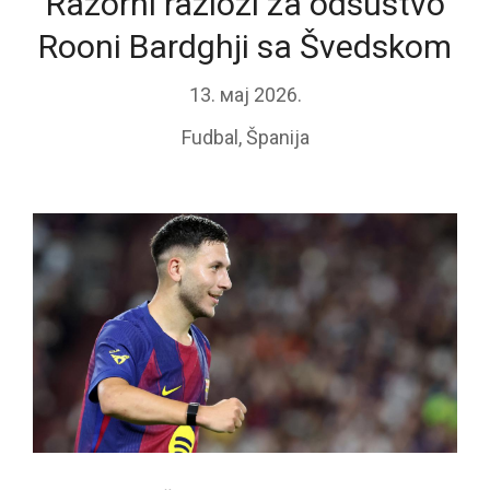
Razorni razlozi za odsustvo
Rooni Bardghji sa Švedskom
13. мај 2026.
Fudbal
,
Španija