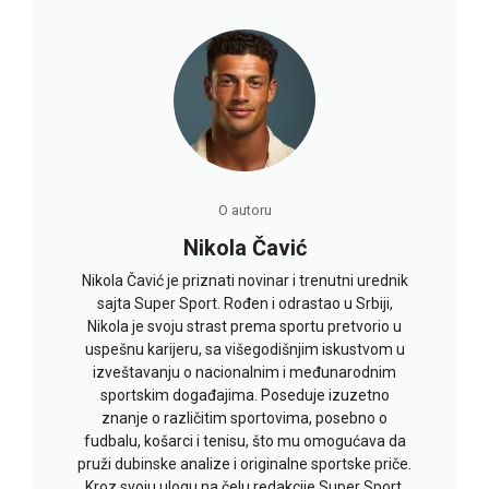
O autoru
Nikola Čavić
Nikola Čavić je priznati novinar i trenutni urednik
sajta Super Sport. Rođen i odrastao u Srbiji,
Nikola je svoju strast prema sportu pretvorio u
uspešnu karijeru, sa višegodišnjim iskustvom u
izveštavanju o nacionalnim i međunarodnim
sportskim događajima. Poseduje izuzetno
znanje o različitim sportovima, posebno o
fudbalu, košarci i tenisu, što mu omogućava da
pruži dubinske analize i originalne sportske priče.
Kroz svoju ulogu na čelu redakcije Super Sport,