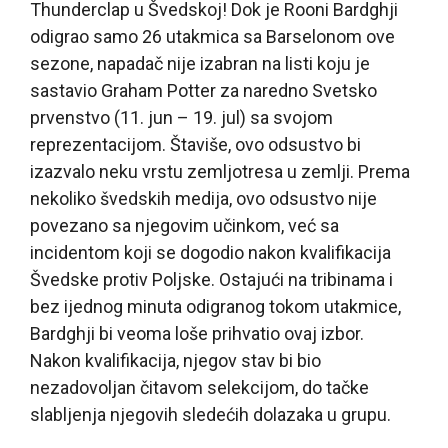
Thunderclap u Švedskoj! Dok je Rooni Bardghji
odigrao samo 26 utakmica sa Barselonom ove
sezone, napadač nije izabran na listi koju je
sastavio Graham Potter za naredno Svetsko
prvenstvo (11. jun – 19. jul) sa svojom
reprezentacijom. Štaviše, ovo odsustvo bi
izazvalo neku vrstu zemljotresa u zemlji. Prema
nekoliko švedskih medija, ovo odsustvo nije
povezano sa njegovim učinkom, već sa
incidentom koji se dogodio nakon kvalifikacija
Švedske protiv Poljske. Ostajući na tribinama i
bez ijednog minuta odigranog tokom utakmice,
Bardghji bi veoma loše prihvatio ovaj izbor.
Nakon kvalifikacija, njegov stav bi bio
nezadovoljan čitavom selekcijom, do tačke
slabljenja njegovih sledećih dolazaka u grupu.