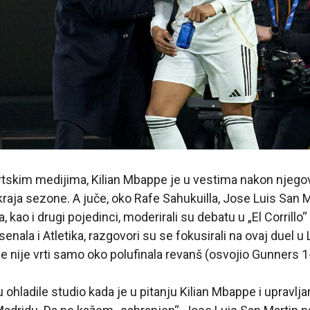
rtskim medijima, Kilian Mbappe je u vestima nakon njegov
aja sezone. A juče, oko Rafe Sahukuilla, Jose Luis San Mar
, kao i drugi pojedinci, moderirali su debatu u „El Corrillo“
nala i Atletika, razgovori su se fokusirali na ovaj duel u
 nije vrti samo oko polufinala revanš (osvojio Gunners 1
 ohladile studio kada je u pitanju Kilian Mbappe i upravl