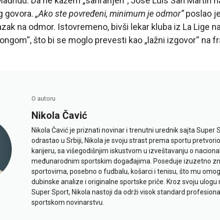
adridu. Da ne kažem „sahranjen“, Jose Luis San Martin n
g govora.
„Ako ste povređeni, minimum je odmor“
poslao je
azak na odmor. Istovremeno, bivši lekar kluba iz La Lige n
ongom“, što bi se moglo prevesti kao „lažni izgovor“ na 
O autoru
Nikola Čavić
Nikola Čavić je priznati novinar i trenutni urednik sajta Super 
odrastao u Srbiji, Nikola je svoju strast prema sportu pretvor
karijeru, sa višegodišnjim iskustvom u izveštavanju o naciona
međunarodnim sportskim događajima. Poseduje izuzetno znan
sportovima, posebno o fudbalu, košarci i tenisu, što mu omo
dubinske analize i originalne sportske priče. Kroz svoju ulogu 
Super Sport, Nikola nastoji da održi visok standard profesional
sportskom novinarstvu.