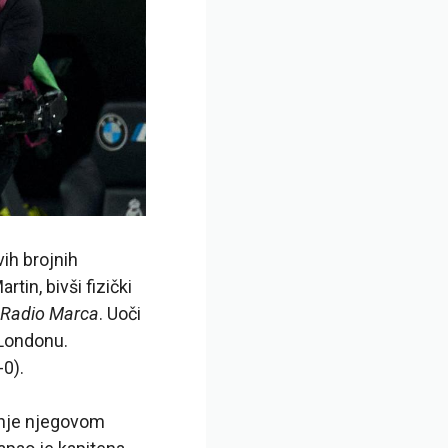
ih brojnih
tin, bivši fizički
Radio Marca
. Uoči
 Londonu.
-0).
janje njegovom