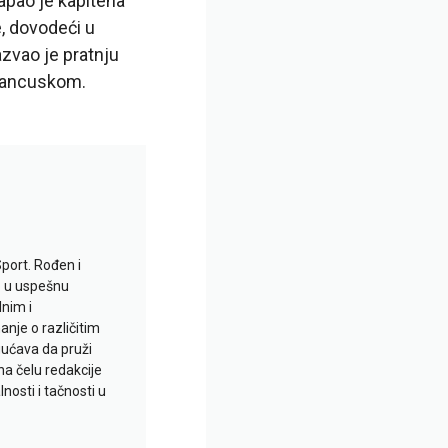
apao je kapitena
, dovodeći u
azvao je pratnju
francuskom.
Sport. Rođen i
io u uspešnu
lnim i
je o različitim
gućava da pruži
na čelu redakcije
nosti i tačnosti u