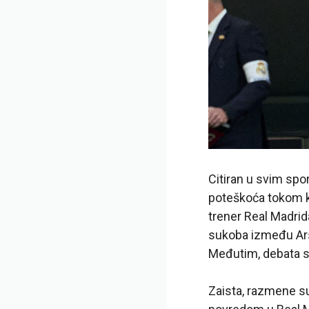
Citiran u svim spo
poteškoća tokom kr
trener Real Madrida
sukoba između Arse
Međutim, debata se
Zaista, razmene su