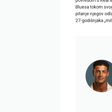
povredom u Real M
Bluesa tokom svo
pitanje njegov odl
27-godišnjaka „mil