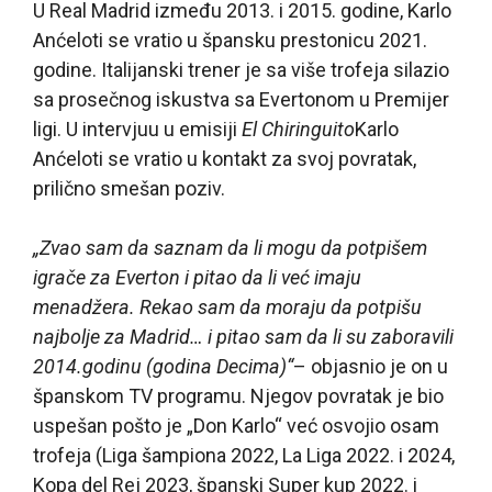
U Real Madrid između 2013. i 2015. godine, Karlo
Anćeloti se vratio u špansku prestonicu 2021.
godine. Italijanski trener je sa više trofeja silazio
sa prosečnog iskustva sa Evertonom u Premijer
ligi. U intervjuu u emisiji
El Chiringuito
Karlo
Anćeloti se vratio u kontakt za svoj povratak,
prilično smešan poziv.
„Zvao sam da saznam da li mogu da potpišem
igrače za Everton i pitao da li već imaju
menadžera. Rekao sam da moraju da potpišu
najbolje za Madrid… i pitao sam da li su zaboravili
2014.godinu (godina Decima)“
– objasnio je on u
španskom TV programu. Njegov povratak je bio
uspešan pošto je „Don Karlo“ već osvojio osam
trofeja (Liga šampiona 2022, La Liga 2022. i 2024,
Kopa del Rej 2023, španski Super kup 2022. i