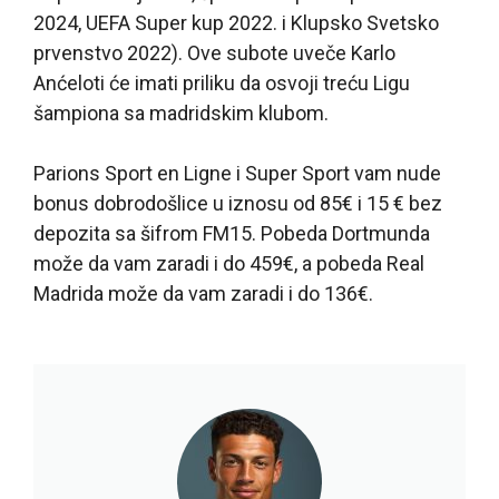
2024, UEFA Super kup 2022. i Klupsko Svetsko
prvenstvo 2022). Ove subote uveče Karlo
Anćeloti će imati priliku da osvoji treću Ligu
šampiona sa madridskim klubom.
Parions Sport en Ligne i Super Sport vam nude
bonus dobrodošlice u iznosu od 85€ i 15 € bez
depozita sa šifrom FM15. Pobeda Dortmunda
može da vam zaradi i do 459€, a pobeda Real
Madrida može da vam zaradi i do 136€.