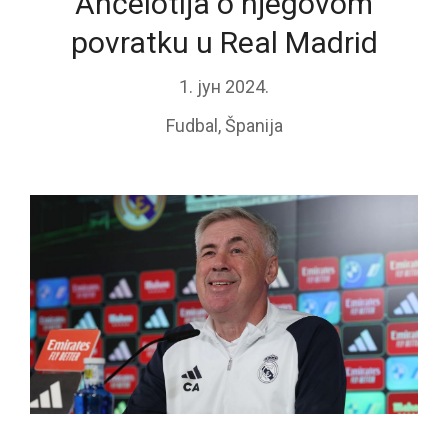
Anćelotija o njegovom
povratku u Real Madrid
1. јун 2024.
Fudbal
,
Španija