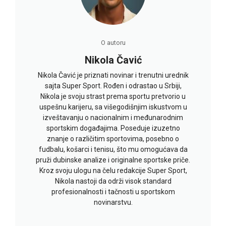
O autoru
Nikola Čavić
Nikola Čavić je priznati novinar i trenutni urednik
sajta Super Sport. Rođen i odrastao u Srbiji,
Nikola je svoju strast prema sportu pretvorio u
uspešnu karijeru, sa višegodišnjim iskustvom u
izveštavanju o nacionalnim i međunarodnim
sportskim događajima. Poseduje izuzetno
znanje o različitim sportovima, posebno o
fudbalu, košarci i tenisu, što mu omogućava da
pruži dubinske analize i originalne sportske priče.
Kroz svoju ulogu na čelu redakcije Super Sport,
Nikola nastoji da održi visok standard
profesionalnosti i tačnosti u sportskom
novinarstvu.