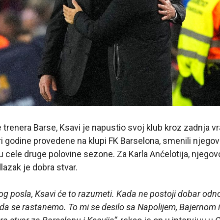
 trenera Barse, Ksavi je napustio svoj klub kroz zadnja v
ri godine provedene na klupi FK Barselona, smenili njegovi
elu cele druge polovine sezone. Za Karla Anćelotija, njegov
lazak je dobra stvar.
vog posla, Ksavi će to razumeti. Kada ne postoji dobar odn
e da se rastanemo. To mi se desilo sa Napolijem, Bajernom i