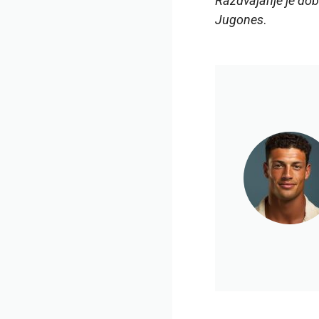
Razdvajanje je dobr
Jugones
.