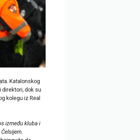
rata. Katalonskog
 direktori, dok su
og kolegu iz Real
os između kluba i
 Čelsijem.