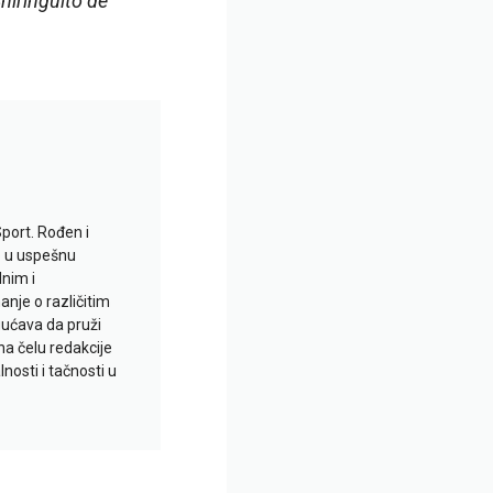
hiringuito de
Sport. Rođen i
io u uspešnu
lnim i
je o različitim
gućava da pruži
na čelu redakcije
nosti i tačnosti u