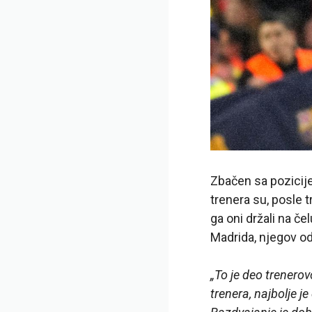
Zbačen sa pozicije
trenera su, posle t
ga oni držali na č
Madrida, njegov od
„To je deo trenero
trenera, najbolje j