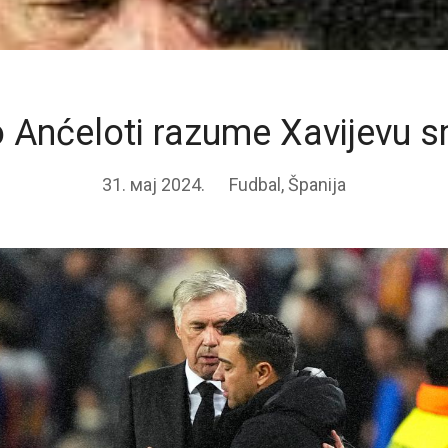
o Anćeloti razume Xavijevu 
31. мај 2024.
Fudbal
,
Španija