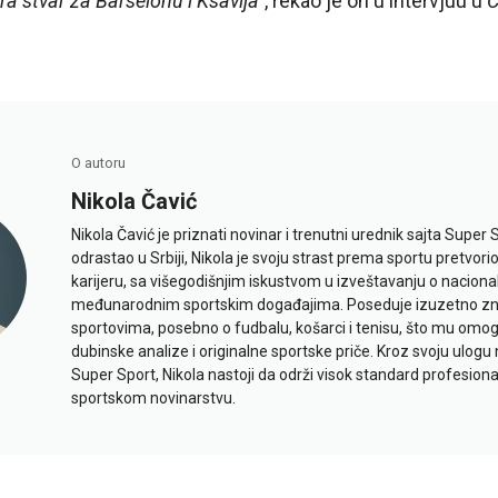
a stvar za Barselonu i Ksavija“
, rekao je on u intervjuu u
C
O autoru
Nikola Čavić
Nikola Čavić je priznati novinar i trenutni urednik sajta Super 
odrastao u Srbiji, Nikola je svoju strast prema sportu pretvor
karijeru, sa višegodišnjim iskustvom u izveštavanju o naciona
međunarodnim sportskim događajima. Poseduje izuzetno znan
sportovima, posebno o fudbalu, košarci i tenisu, što mu omo
dubinske analize i originalne sportske priče. Kroz svoju ulogu 
Super Sport, Nikola nastoji da održi visok standard profesional
sportskom novinarstvu.