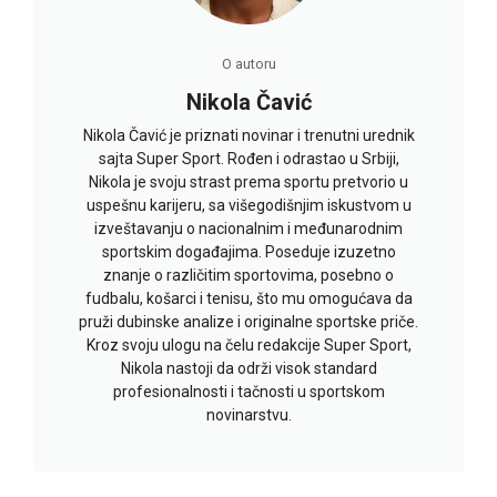
O autoru
Nikola Čavić
Nikola Čavić je priznati novinar i trenutni urednik
sajta Super Sport. Rođen i odrastao u Srbiji,
Nikola je svoju strast prema sportu pretvorio u
uspešnu karijeru, sa višegodišnjim iskustvom u
izveštavanju o nacionalnim i međunarodnim
sportskim događajima. Poseduje izuzetno
znanje o različitim sportovima, posebno o
fudbalu, košarci i tenisu, što mu omogućava da
pruži dubinske analize i originalne sportske priče.
Kroz svoju ulogu na čelu redakcije Super Sport,
Nikola nastoji da održi visok standard
profesionalnosti i tačnosti u sportskom
novinarstvu.