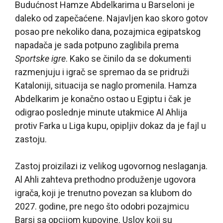
Budućnost Hamze Abdelkarima u Barseloni je
daleko od zapečaćene. Najavljen kao skoro gotov
posao pre nekoliko dana, pozajmica egipatskog
napadača je sada potpuno zaglibila prema
Sportske igre
. Kako se činilo da se dokumenti
razmenjuju i igrač se spremao da se pridruži
Kataloniji, situacija se naglo promenila. Hamza
Abdelkarim je konačno ostao u Egiptu i čak je
odigrao poslednje minute utakmice Al Ahlija
protiv Farka u Liga kupu, opipljiv dokaz da je fajl u
zastoju.
Zastoj proizilazi iz velikog ugovornog neslaganja.
Al Ahli zahteva prethodno produženje ugovora
igrača, koji je trenutno povezan sa klubom do
2027. godine, pre nego što odobri pozajmicu
Barsi sa opcijom kupovine. Uslov koji su