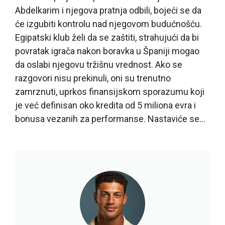
Abdelkarim i njegova pratnja odbili, bojeći se da
će izgubiti kontrolu nad njegovom budućnošću.
Egipatski klub želi da se zaštiti, strahujući da bi
povratak igrača nakon boravka u Španiji mogao
da oslabi njegovu tržišnu vrednost. Ako se
razgovori nisu prekinuli, oni su trenutno
zamrznuti, uprkos finansijskom sporazumu koji
je već definisan oko kredita od 5 miliona evra i
bonusa vezanih za performanse. Nastaviće se…