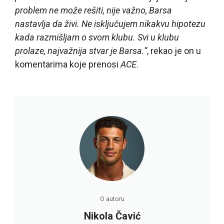
problem ne može rešiti, nije važno, Barsa
nastavlja da živi. Ne isključujem nikakvu hipotezu
kada razmišljam o svom klubu. Svi u klubu
prolaze, najvažnija stvar je Barsa.“
, rekao je on u
komentarima koje prenosi
ACE
.
O autoru
Nikola Čavić