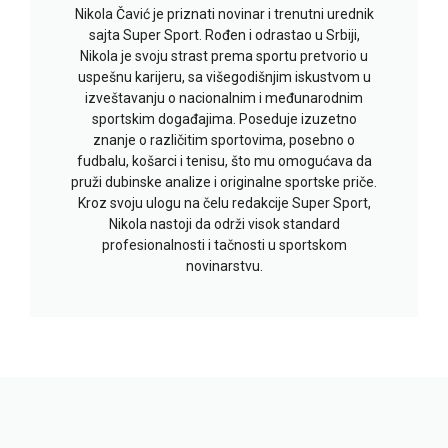
Nikola Čavić je priznati novinar i trenutni urednik
sajta Super Sport. Rođen i odrastao u Srbiji,
Nikola je svoju strast prema sportu pretvorio u
uspešnu karijeru, sa višegodišnjim iskustvom u
izveštavanju o nacionalnim i međunarodnim
sportskim događajima. Poseduje izuzetno
znanje o različitim sportovima, posebno o
fudbalu, košarci i tenisu, što mu omogućava da
pruži dubinske analize i originalne sportske priče.
Kroz svoju ulogu na čelu redakcije Super Sport,
Nikola nastoji da održi visok standard
profesionalnosti i tačnosti u sportskom
novinarstvu.