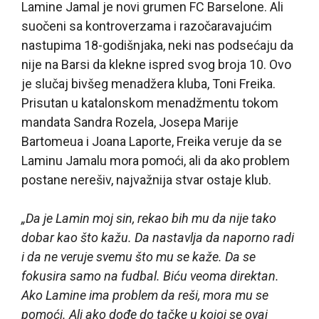
Lamine Jamal je novi grumen FC Barselone. Ali
suočeni sa kontroverzama i razočaravajućim
nastupima 18-godišnjaka, neki nas podsećaju da
nije na Barsi da klekne ispred svog broja 10. Ovo
je slučaj bivšeg menadžera kluba, Toni Freika.
Prisutan u katalonskom menadžmentu tokom
mandata Sandra Rozela, Josepa Marije
Bartomeua i Joana Laporte, Freika veruje da se
Laminu Jamalu mora pomoći, ali da ako problem
postane nerešiv, najvažnija stvar ostaje klub.
„Da je Lamin moj sin, rekao bih mu da nije tako
dobar kao što kažu. Da nastavlja da naporno radi
i da ne veruje svemu što mu se kaže. Da se
fokusira samo na fudbal. Biću veoma direktan.
Ako Lamine ima problem da reši, mora mu se
pomoći. Ali ako dođe do tačke u kojoj se ovaj