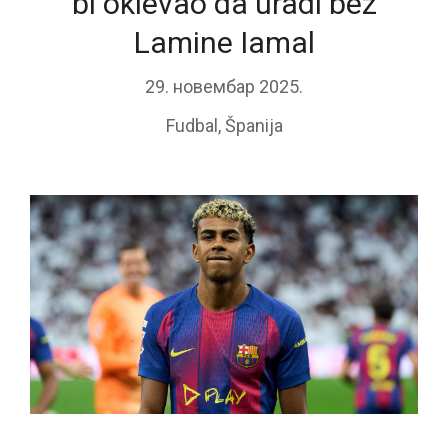
bi oklevao da uradi bez
Lamine Iamal
29. новембар 2025.
Fudbal
,
Španija