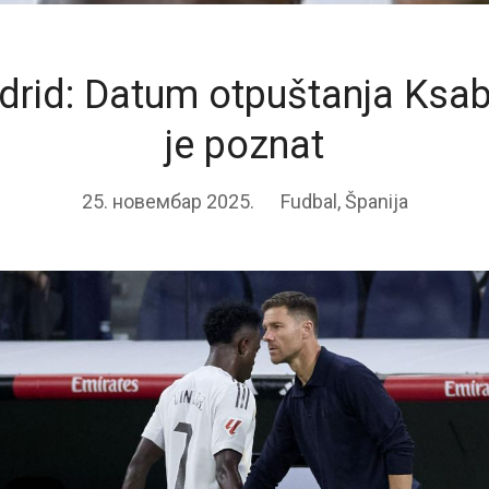
drid: Datum otpuštanja Ksab
je poznat
25. новембар 2025.
Fudbal
,
Španija