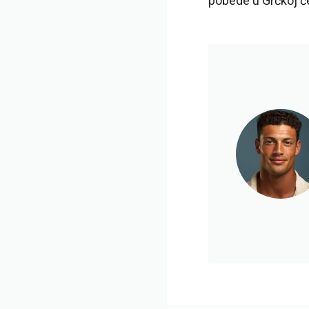
pobede u Grčkoj ć