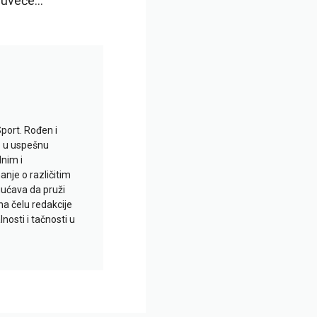
u uveče…
Sport. Rođen i
io u uspešnu
lnim i
je o različitim
gućava da pruži
na čelu redakcije
nosti i tačnosti u