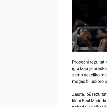
Prosečni rezultati 
igra koju je predl
samo nekoliko mes
mogao bi uskoro bi
Zaista, loš rezult
klupi Real Madrida