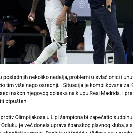
u poslednjih nekoliko nedelja, problemi u svlačionici i un
ožio tim više nego osrednji… Situacija je komplikovana za 
eci nakon njegovog dolaska na klupu Real Madrida. I p
ti otpušten.
at protiv Olimpijakosa u Ligi šampiona bi zapečatio sudbin
. Odluku je već donela uprava španskog glavnog kluba, a s