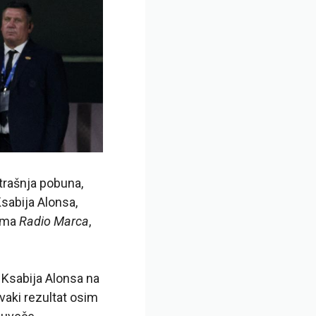
utrašnja pobuna,
Ksabija Alonsa,
rema
Radio Marca
,
u Ksabija Alonsa na
vaki rezultat osim