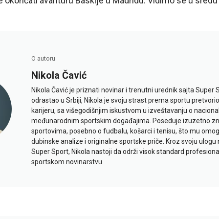
e okončati avanturu Baskije u Madridu. Vidimo se u sred
O autoru
Nikola Čavić
Nikola Čavić je priznati novinar i trenutni urednik sajta Super 
odrastao u Srbiji, Nikola je svoju strast prema sportu pretvor
karijeru, sa višegodišnjim iskustvom u izveštavanju o naciona
međunarodnim sportskim događajima. Poseduje izuzetno znan
sportovima, posebno o fudbalu, košarci i tenisu, što mu omo
dubinske analize i originalne sportske priče. Kroz svoju ulogu 
Super Sport, Nikola nastoji da održi visok standard profesional
sportskom novinarstvu.