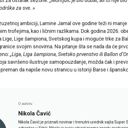
dut za ostatak sezone:
„Montjuic je bio dobar, ali to nije 
podrška za sve. »
zuzetnoj ambiciji, Lamine Jamal ove godine teži ni manje
nim trofejima, kao i ličnim razlikama. Dok godina 2026. obe
Lige, Lige šampiona, Svetskog kupa i moguće trke za Ball
granice svojim snovima. Na pitanje šta se nada da će prvo
reno:
„Liga, Liga šampiona, Svetsko prvenstvo ili Ballon d’Or?
oja savršeno ilustruje samopouzdanje, možda čak i previ
 spreman da napiše novu stranicu u istoriji Barse i špansk
O autoru
Nikola Čavić
Nikola Čavić je priznati novinar i trenutni urednik sajta Super 