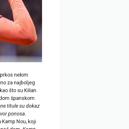
uprkos nekim
no za najboljeg
ao što su Kilian
mladom španskom
ne titule su dokaz
zvor ponosa.
a Kamp Nou, koji