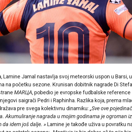
, Lamine Jamal nastavlja svoj meteorski uspon u Barsi, 
ma na početku sezone. Krunisan dobitnik nagrade Di Stefa
strane
MARЦA
, pobedio je evropske fudbalske reference k
 njegovi saigrači Pedri i Raphinha. Razlika koja, prema 
dražava pre svega kolektivnu dinamiku:
„Sve ove pojedinač
ma. Akumuliranje nagrada u mojim godinama je ogroman i
 da idem još dalje. »
Lamine je takođe uživa u povratku n