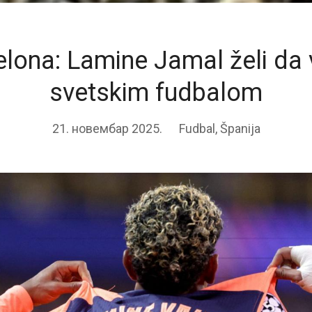
elona: Lamine Jamal želi da 
svetskim fudbalom
21. новембар 2025.
Fudbal
,
Španija