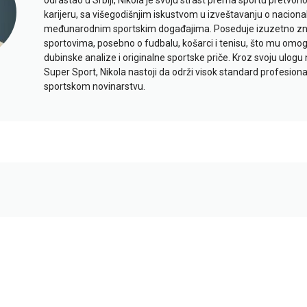
odrastao u Srbiji, Nikola je svoju strast prema sportu pretvor
karijeru, sa višegodišnjim iskustvom u izveštavanju o naciona
međunarodnim sportskim događajima. Poseduje izuzetno znan
sportovima, posebno o fudbalu, košarci i tenisu, što mu omo
dubinske analize i originalne sportske priče. Kroz svoju ulogu 
Super Sport, Nikola nastoji da održi visok standard profesional
sportskom novinarstvu.