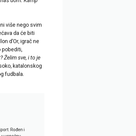
bio naš dom. Kamp
 ni više nego svim
ćava da će biti
on d’Or, igrač ne
 pobediti,
 Želim sve, i to je
soko, katalonskog
og fudbala.
Sport. Rođen i