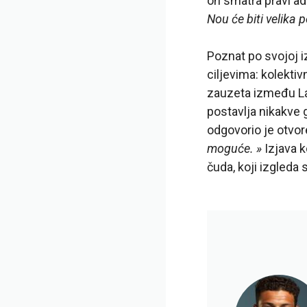
on smatra pravi a
Nou će biti velika 
Poznat po svojoj i
ciljevima: kolektiv
zauzeta između La 
postavlja nikakve 
odgovorio je otvo
moguće. »
Izjava k
čuda, koji izgleda