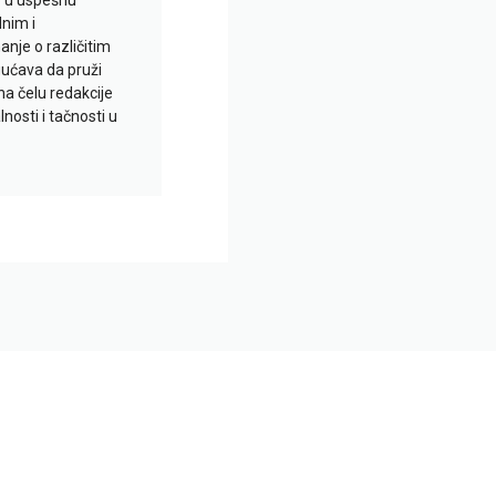
io u uspešnu
lnim i
je o različitim
gućava da pruži
na čelu redakcije
nosti i tačnosti u