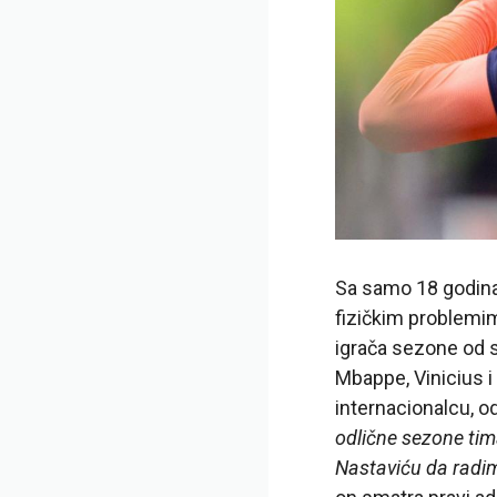
Sa samo 18 godina
fizičkim problemi
igrača sezone od 
Mbappe, Vinicius i
internacionalcu, o
odlične sezone ti
Nastaviću da radim