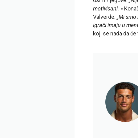
osim njegove.
„Nij
motivisani. »
Konačn
Valverde.
„Mi smo 
igrači imaju u mene,
koji se nada da će 