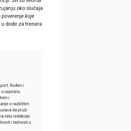
iciji. Svi su veoma
ujanju oko slučaja
 poverenje koje
 u dodir za trenera
Sport. Rođen i
io u uspešnu
lnim i
je o različitim
gućava da pruži
na čelu redakcije
nosti i tačnosti u