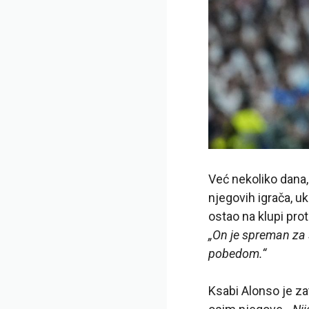
Već nekoliko dana
njegovih igrača, uk
ostao na klupi prot
„On je spreman za s
pobedom.“
Ksabi Alonso je zat