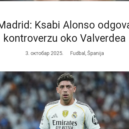
Madrid: Ksabi Alonso odgov
kontroverzu oko Valverdea
3. октобар 2025.
Fudbal
,
Španija