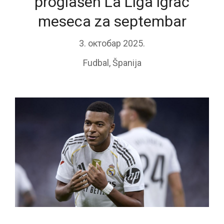
proglašen La Liga igrač
meseca za septembar
3. октобар 2025.
Fudbal
,
Španija