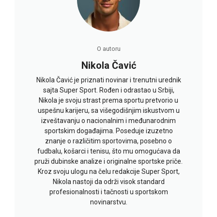
O autoru
Nikola Čavić
Nikola Čavić je priznati novinar i trenutni urednik
sajta Super Sport. Rođen i odrastao u Srbiji,
Nikola je svoju strast prema sportu pretvorio u
uspešnu karijeru, sa višegodišnjim iskustvom u
izveštavanju o nacionalnim i međunarodnim
sportskim događajima. Poseduje izuzetno
znanje o različitim sportovima, posebno o
fudbalu, košarci i tenisu, što mu omogućava da
pruži dubinske analize i originalne sportske priče.
Kroz svoju ulogu na čelu redakcije Super Sport,
Nikola nastoji da održi visok standard
profesionalnosti i tačnosti u sportskom
novinarstvu.