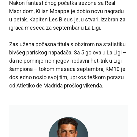
Nakon fantastičnog početka sezone sa Real
Madridom, Kilian Mbappe je dobio novu nagradu
u petak. Kapiten Les Bleus je, u stvari, izabran za
igrača meseca za septembar u La Ligi.
Zaslužena počasna titula s obzirom na statistiku
bivšeg pariskog napadača. Sa 5 golova u La Ligi –
da ne pominjemo njegov nedavni het-trik u Ligi
šampiona – tokom meseca septembra, KM10 je
dosledno nosio svoj tim, uprkos teškom porazu
od Atletiko de Madrida prošlog vikenda.