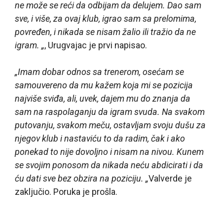
ne može se reći da odbijam da delujem. Dao sam
sve, i više, za ovaj klub, igrao sam sa prelomima,
povređen, i nikada se nisam žalio ili tražio da ne
igram. „
, Urugvajac je prvi napisao.
„Imam dobar odnos sa trenerom, osećam se
samouvereno da mu kažem koja mi se pozicija
najviše sviđa, ali, uvek, dajem mu do znanja da
sam na raspolaganju da igram svuda. Na svakom
putovanju, svakom meču, ostavljam svoju dušu za
njegov klub i nastaviću to da radim, čak i ako
ponekad to nije dovoljno i nisam na nivou. Kunem
se svojim ponosom da nikada neću abdicirati i da
ću dati sve bez obzira na poziciju. „
Valverde je
zaključio. Poruka je prošla.