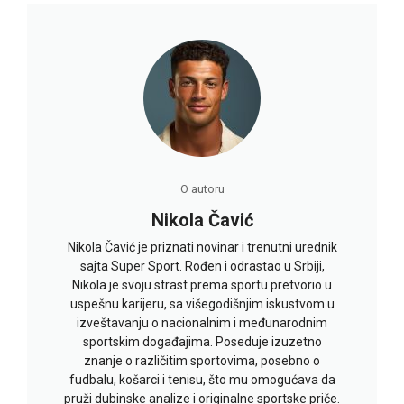
O autoru
Nikola Čavić
Nikola Čavić je priznati novinar i trenutni urednik
sajta Super Sport. Rođen i odrastao u Srbiji,
Nikola je svoju strast prema sportu pretvorio u
uspešnu karijeru, sa višegodišnjim iskustvom u
izveštavanju o nacionalnim i međunarodnim
sportskim događajima. Poseduje izuzetno
znanje o različitim sportovima, posebno o
fudbalu, košarci i tenisu, što mu omogućava da
pruži dubinske analize i originalne sportske priče.