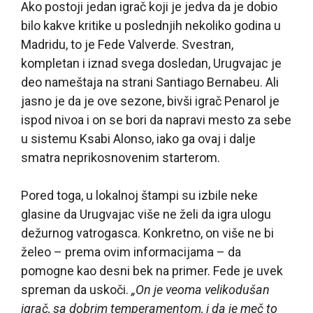
Ako postoji jedan igrač koji je jedva da je dobio
bilo kakve kritike u poslednjih nekoliko godina u
Madridu, to je Fede Valverde. Svestran,
kompletan i iznad svega dosledan, Urugvajac je
deo nameštaja na strani Santiago Bernabeu. Ali
jasno je da je ove sezone, bivši igrač Penarol je
ispod nivoa i on se bori da napravi mesto za sebe
u sistemu Ksabi Alonso, iako ga ovaj i dalje
smatra neprikosnovenim starterom.
Pored toga, u lokalnoj štampi su izbile neke
glasine da Urugvajac više ne želi da igra ulogu
dežurnog vatrogasca. Konkretno, on više ne bi
želeo – prema ovim informacijama – da
pomogne kao desni bek na primer. Fede je uvek
spreman da uskoči.
„On je veoma velikodušan
igrač, sa dobrim temperamentom, i da je meč to