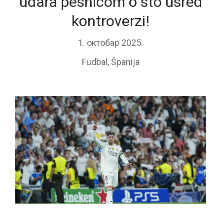
udara pesnicom o sto usred
kontroverzi!
1. октобар 2025.
Fudbal
,
Španija