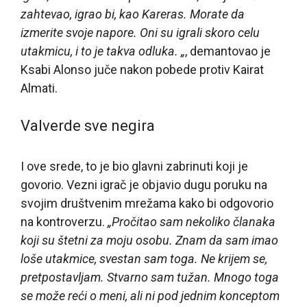
zahtevao, igrao bi, kao Kareras. Morate da
izmerite svoje napore. Oni su igrali skoro celu
utakmicu, i to je takva odluka. „
, demantovao je
Ksabi Alonso juče nakon pobede protiv Kairat
Almati.
Valverde sve negira
I ove srede, to je bio glavni zabrinuti koji je
govorio. Vezni igrač je objavio dugu poruku na
svojim društvenim mrežama kako bi odgovorio
na kontroverzu.
„Pročitao sam nekoliko članaka
koji su štetni za moju osobu. Znam da sam imao
loše utakmice, svestan sam toga. Ne krijem se,
pretpostavljam. Stvarno sam tužan. Mnogo toga
se može reći o meni, ali ni pod jednim konceptom