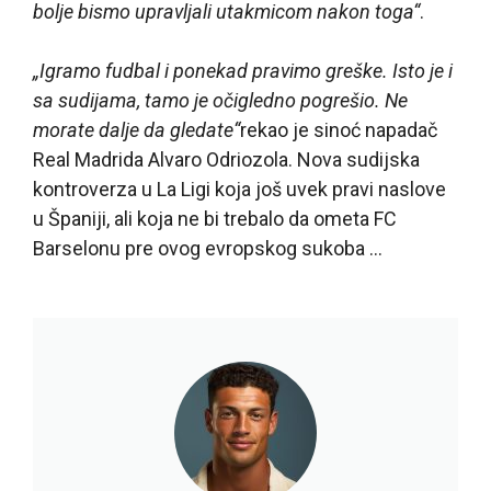
bolje bismo upravljali utakmicom nakon toga“
.
„Igramo fudbal i ponekad pravimo greške. Isto je i
sa sudijama, tamo je očigledno pogrešio. Ne
morate dalje da gledate“
rekao je sinoć napadač
Real Madrida Alvaro Odriozola. Nova sudijska
kontroverza u La Ligi koja još uvek pravi naslove
u Španiji, ali koja ne bi trebalo da ometa FC
Barselonu pre ovog evropskog sukoba …