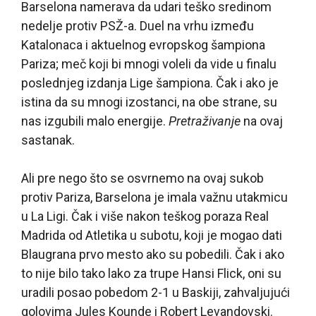
Barselona namerava da udari teško sredinom
nedelje protiv PSŽ-a. Duel na vrhu između
Katalonaca i aktuelnog evropskog šampiona
Pariza; meč koji bi mnogi voleli da vide u finalu
poslednjeg izdanja Lige šampiona. Čak i ako je
istina da su mnogi izostanci, na obe strane, su
nas izgubili malo energije.
Pretraživanje
na ovaj
sastanak.
Ali pre nego što se osvrnemo na ovaj sukob
protiv Pariza, Barselona je imala važnu utakmicu
u La Ligi. Čak i više nakon teškog poraza Real
Madrida od Atletika u subotu, koji je mogao dati
Blaugrana prvo mesto ako su pobedili. Čak i ako
to nije bilo tako lako za trupe Hansi Flick, oni su
uradili posao pobedom 2-1 u Baskiji, zahvaljujući
golovima Jules Kounde i Robert Levandovski.