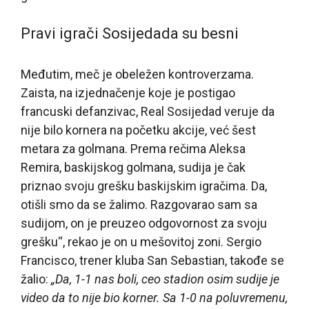
Pravi igrači Sosijedada su besni
Međutim, meč je obeležen kontroverzama.
Zaista, na izjednačenje koje je postigao
francuski defanzivac, Real Sosijedad veruje da
nije bilo kornera na početku akcije, već šest
metara za golmana. Prema rečima Aleksa
Remira, baskijskog golmana, sudija je čak
priznao svoju grešku baskijskim igračima. Da,
otišli smo da se žalimo. Razgovarao sam sa
sudijom, on je preuzeo odgovornost za svoju
grešku“, rekao je on u mešovitoj zoni. Sergio
Francisco, trener kluba San Sebastian, takođe se
žalio:
„Da, 1-1 nas boli, ceo stadion osim sudije je
video da to nije bio korner. Sa 1-0 na poluvremenu,