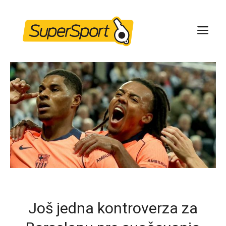
Skip
to
ME
content
Još jedna kontroverza za