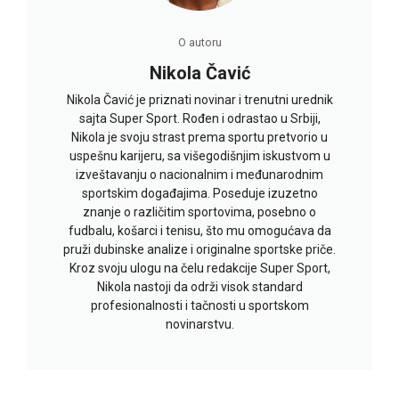
O autoru
Nikola Čavić
Nikola Čavić je priznati novinar i trenutni urednik
sajta Super Sport. Rođen i odrastao u Srbiji,
Nikola je svoju strast prema sportu pretvorio u
uspešnu karijeru, sa višegodišnjim iskustvom u
izveštavanju o nacionalnim i međunarodnim
sportskim događajima. Poseduje izuzetno
znanje o različitim sportovima, posebno o
fudbalu, košarci i tenisu, što mu omogućava da
pruži dubinske analize i originalne sportske priče.
Kroz svoju ulogu na čelu redakcije Super Sport,
Nikola nastoji da održi visok standard
profesionalnosti i tačnosti u sportskom
novinarstvu.