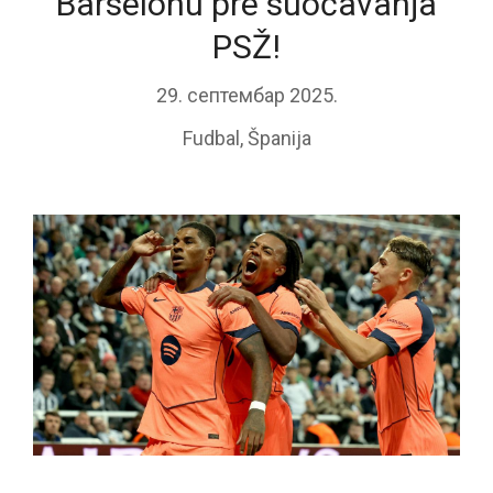
Barselonu pre suočavanja
PSŽ!
29. септембар 2025.
Fudbal
,
Španija