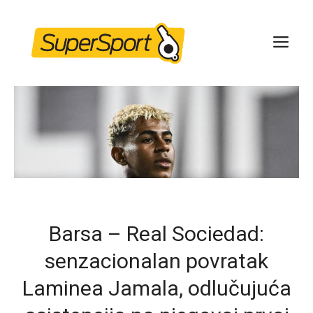
Skip
to
ME
content
Barsa – Real Sociedad:
senzacionalan povratak
Laminea Jamala, odlučujuća