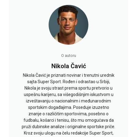
O autoru
Nikola Čavić
Nikola Čavić je priznati novinar i trenutni urednik
sajta Super Sport. Rođen i odrastao u Srbiji,
Nikola je svoju strast prema sportu pretvorio u
uspešnu karijeru, sa višegodišnjim iskustvom u
izveštavanju o nacionalnim i međunarodnim
sportskim događajima. Poseduje izuzetno
znanje o različitim sportovima, posebno o
fudbalu, košarci i tenisu, što mu omogućava da
pruži dubinske analize i originalne sportske priče.
Kroz svoju ulogu na čelu redakcije Super Sport,