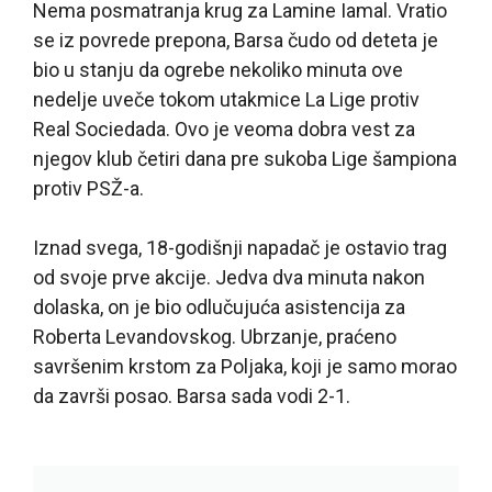
Nema posmatranja krug za Lamine Iamal. Vratio
se iz povrede prepona, Barsa čudo od deteta je
bio u stanju da ogrebe nekoliko minuta ove
nedelje uveče tokom utakmice La Lige protiv
Real Sociedada. Ovo je veoma dobra vest za
njegov klub četiri dana pre sukoba Lige šampiona
protiv PSŽ-a.
Iznad svega, 18-godišnji napadač je ostavio trag
od svoje prve akcije. Jedva dva minuta nakon
dolaska, on je bio odlučujuća asistencija za
Roberta Levandovskog. Ubrzanje, praćeno
savršenim krstom za Poljaka, koji je samo morao
da završi posao. Barsa sada vodi 2-1.