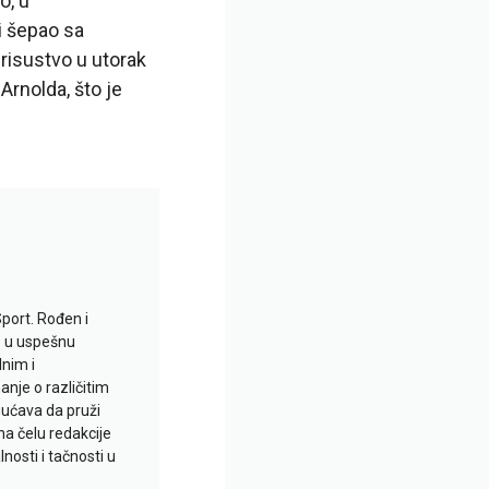
o, u
i šepao sa
risustvo u utorak
rnolda, što je
Sport. Rođen i
io u uspešnu
lnim i
je o različitim
gućava da pruži
na čelu redakcije
nosti i tačnosti u