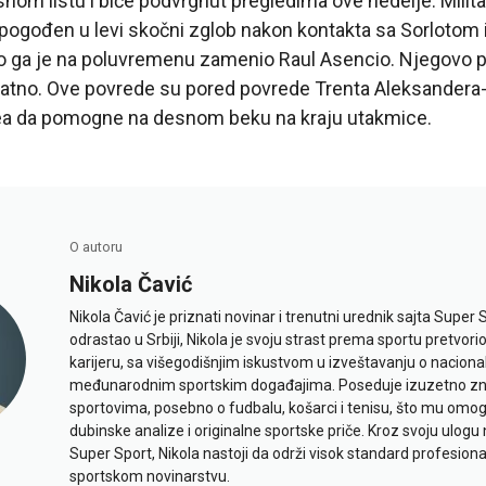
nom listu i biće podvrgnut pregledima ove nedelje. Milita
ogođen u levi skočni zglob nakon kontakta sa Sorlotom 
to ga je na poluvremenu zamenio Raul Asencio. Njegovo p
vatno. Ove povrede su pored povrede Trenta Aleksandera-A
ea da pomogne na desnom beku na kraju utakmice.
O autoru
Nikola Čavić
Nikola Čavić je priznati novinar i trenutni urednik sajta Super 
odrastao u Srbiji, Nikola je svoju strast prema sportu pretvor
karijeru, sa višegodišnjim iskustvom u izveštavanju o naciona
međunarodnim sportskim događajima. Poseduje izuzetno znan
sportovima, posebno o fudbalu, košarci i tenisu, što mu omo
dubinske analize i originalne sportske priče. Kroz svoju ulogu 
Super Sport, Nikola nastoji da održi visok standard profesional
sportskom novinarstvu.