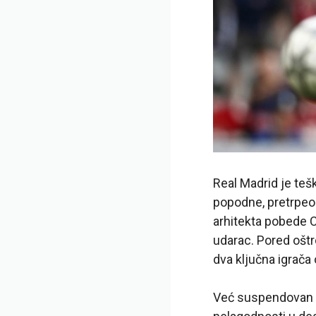
Real Madrid je teš
popodne, pretrpeo s
arhitekta pobede C
udarac. Pored oštro
dva ključna igrača 
Već suspendovan z