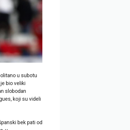
politano u subotu
e bio veliki
tan slobodan
ues, koji su videli
panski bek pati od