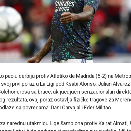
ko pao u derbiju protiv Atletiko de Madrida (5-2) na Metro
voj prvi poraz u La Ligi pod Ksabi Alonso. Julian Alvarez j
olchonerosa sa brace, uključujući i senzacionalan direk
g rezultata, ovaj poraz ostavlja fizičke tragove za Mereng
odlaze sa povredama: Dani Carvajal i Eder Militao.
a narednu utakmicu Lige šampiona protiv Kairat Almati, š