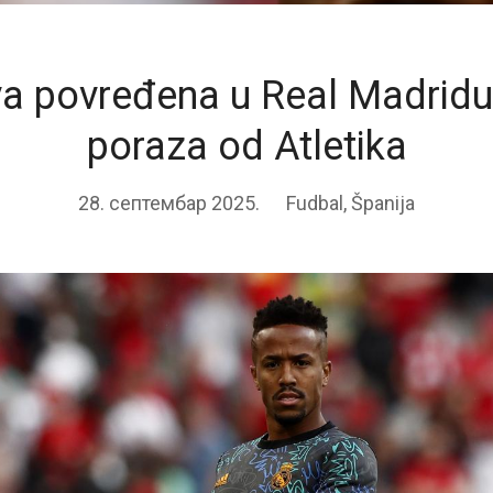
a povređena u Real Madrid
poraza od Atletika
28. септембар 2025.
Fudbal
,
Španija