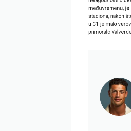
nelagodnosti u des
međuvremenu, je p
stadiona, nakon š
u C1 je malo vero
primoralo Valverd