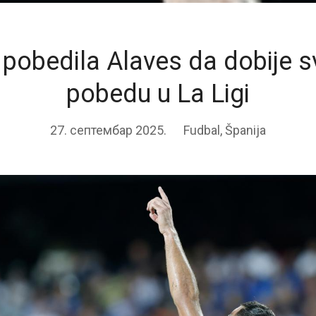
pobedila Alaves da dobije s
pobedu u La Ligi
27. септембар 2025.
Fudbal
,
Španija