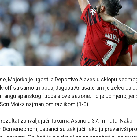
e, Majorka je ugostila Deportivo Alaves u sklopu sedmo
-off sa samo tri boda, Jagoba Arrasate tim je želeo da d
 rangu španskog fudbala ove sezone. To je učinjeno, jer
u Son Moika najmanjom razlikom (1-0).
a rezultat zahvaljujući Takuma Asano u 37. minutu. Nakon
Domenechom, Japanci su zaključili akciju prevarivši pr