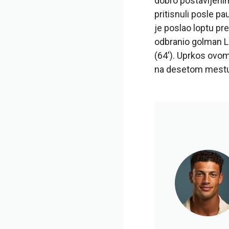
dobro postavljenim
pritisnuli posle p
je poslao loptu pre
odbranio golman L
(64′). Uprkos ovom
na desetom mestu