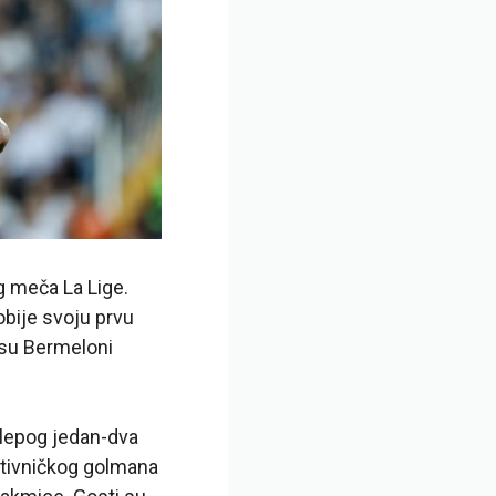
g meča La Lige.
obije svoju prvu
 su Bermeloni
 lepog jedan-dva
otivničkog golmana