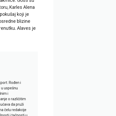
takmice. Gosti su
toru, Karles Alena
pokušaj koji je
osredne blizine
renutku. Alaves je
Sport. Rođen i
io u uspešnu
lnim i
je o različitim
gućava da pruži
na čelu redakcije
nosti i tačnosti u