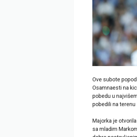
Ove subote popodn
Osamnaesti na kick
pobedu u najvišem
pobedili na teren
Majorka je otvoril
sa mladim Markom 