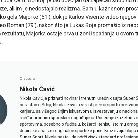
 udarcem. Gol koji je bio dovoljan da zapečati sudbinu u
auze, ali im je nedostajalo realizma. Sam u kaznenom pros
ko gola Majorke (51′), dok je Karlos Visente video njegov 
eo Roman (79′), nakon što je Lukas Boje promašio iz nep
 rezultatu, Majorka ostaje prva u zoni ispadanja u ovom t
.
O autoru
Nikola Čavić
Nikola Čavić je priznati novinar i trenutni urednik sajta Super 
odrastao u Srbiji, Nikola je svoju strast prema sportu pretvor
karijeru, sa višegodišnjim iskustvom u izveštavanju o naciona
međunarodnim sportskim događajima. Poseduje izuzetno znan
sportovima, posebno o fudbalu, košarci i tenisu, što mu omo
dubinske analize i originalne sportske priče. Kroz svoju ulogu 
Super Sport, Nikola nastoji da održi visok standard profesional