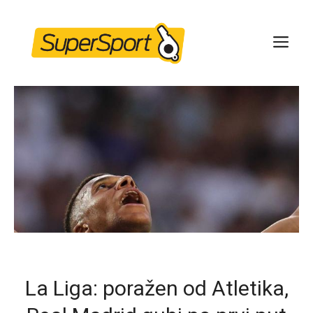
Skip
to
ME
content
La Liga: poražen od Atletika,