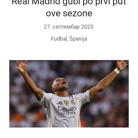
Real Madrid gubi po prvi put
ove sezone
27. септембар 2025.
Fudbal
,
Španija