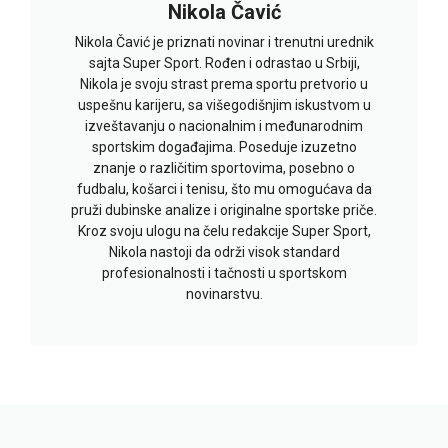
Nikola Čavić
Nikola Čavić je priznati novinar i trenutni urednik
sajta Super Sport. Rođen i odrastao u Srbiji,
Nikola je svoju strast prema sportu pretvorio u
uspešnu karijeru, sa višegodišnjim iskustvom u
izveštavanju o nacionalnim i međunarodnim
sportskim događajima. Poseduje izuzetno
znanje o različitim sportovima, posebno o
fudbalu, košarci i tenisu, što mu omogućava da
pruži dubinske analize i originalne sportske priče.
Kroz svoju ulogu na čelu redakcije Super Sport,
Nikola nastoji da održi visok standard
profesionalnosti i tačnosti u sportskom
novinarstvu.