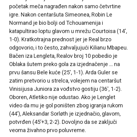
početak meča nagrađen nakon samo četvrtine
igre. Nakon centaršuta Simeonea, Robin Le
Normand je bio bolji od Tchouamenija i
katapultirao loptu glavom u mrežu Courtoisa (14′,
1-0). Kratkotrajna prednost jer je Real brzo
odgovorio, i to često, zahvaljujući Kilianu Mbapeu.
Bačen iza Lengleta, Realov broj 10 pobedio je
Oblaka šutem preko gola za izjednačenje … na
prvu šansu Bele kuće (25′, 1-1). Arda Guler se
zatim pretvorio u strelca, volejem na centaršut
Vinisijusa Juniora za vođstvo gostiju (36′, 1-2).
Oboren, Atletiko nije odustao. Ako je Lenglet
video da mu je gol poništen zbog igranja rukom
(44′), Aleksandar Sorløth je izjednačio, glavom,
potvrđen (45’+3, 2-2). Dovoljno da se zaključi
veoma živahno prvo poluvreme.