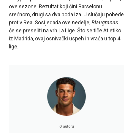
ove sezone. Rezultat koji čini Barselonu
srećnom, drugi sa dva boda iza. U slučaju pobede
protiv Real Sosijedada ove nedelje,
Blaugranas
će se preseliti na vrh La Lige. Što se tiče Atletiko
iz Madrida, ovaj osnivački uspeh ih vraća u top 4
lige.
O autoru