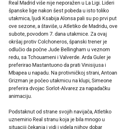
Real Madrid više nije neporažen u La Ligi. Lideri
španske lige nakon šest pobeda u isto toliko
utakmica, ljudi Ksabija Alonsa pali su po prvi put
ove sezone, a štaviše, u Atletiko de Madridu, ove
subote, povodom 7. dana utakmice. Za ovaj
okršaj protiv Colchoneros, španski trener je
odlučio da počne Jude Bellingham u veznom
redu, sa Tchouameni i Valverde. Arda Guler je
preferirao Mastantuono da prati Vinisijusa i
Mbapea u napadu. Na protivničkoj strani, Antoan
Grizman je počeo utakmicu na klupi, Simeone
preferira dvojac Sorlot-Alvarez za napadačku
animaciju.
Podstaknut od strane svojih navijača, Atletiko
uznemirio Real stranu koja je bila mnogo u
situaciji čekanja i vidi i videla njihov dobar