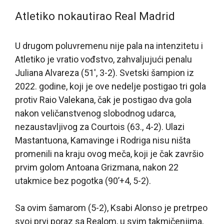
Atletiko nokautirao Real Madrid
U drugom poluvremenu nije pala na intenzitetu i
Atletiko je vratio vođstvo, zahvaljujući penalu
Juliana Alvareza (51′, 3-2). Svetski šampion iz
2022. godine, koji je ove nedelje postigao tri gola
protiv Raio Valekana, čak je postigao dva gola
nakon veličanstvenog slobodnog udarca,
nezaustavljivog za Courtois (63., 4-2). Ulazi
Mastantuona, Kamavinge i Rodriga nisu ništa
promenili na kraju ovog meča, koji je čak završio
prvim golom Antoana Grizmana, nakon 22
utakmice bez pogotka (90’+4, 5-2).
Sa ovim šamarom (5-2), Ksabi Alonso je pretrpeo
svoj prvi poraz sa Realom, u svim takmičenjima,