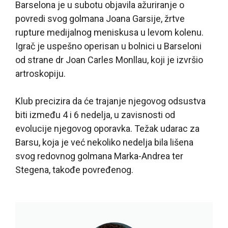
Barselona je u subotu objavila ažuriranje o
povredi svog golmana Joana Garsije, žrtve
rupture medijalnog meniskusa u levom kolenu.
Igrač je uspešno operisan u bolnici u Barseloni
od strane dr Joan Carles Monllau, koji je izvršio
artroskopiju.
Klub precizira da će trajanje njegovog odsustva
biti između 4 i 6 nedelja, u zavisnosti od
evolucije njegovog oporavka. Težak udarac za
Barsu, koja je već nekoliko nedelja bila lišena
svog redovnog golmana Marka-Andrea ter
Stegena, takođe povređenog.