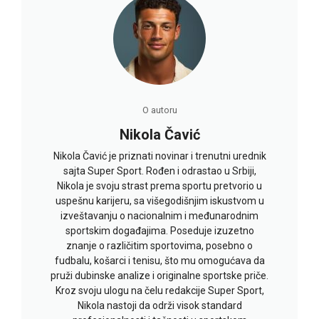
O autoru
Nikola Čavić
Nikola Čavić je priznati novinar i trenutni urednik
sajta Super Sport. Rođen i odrastao u Srbiji,
Nikola je svoju strast prema sportu pretvorio u
uspešnu karijeru, sa višegodišnjim iskustvom u
izveštavanju o nacionalnim i međunarodnim
sportskim događajima. Poseduje izuzetno
znanje o različitim sportovima, posebno o
fudbalu, košarci i tenisu, što mu omogućava da
pruži dubinske analize i originalne sportske priče.
Kroz svoju ulogu na čelu redakcije Super Sport,
Nikola nastoji da održi visok standard