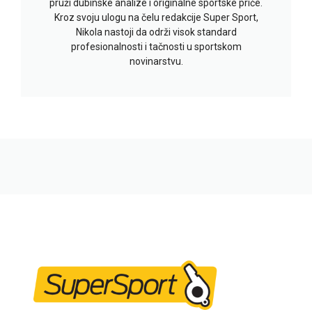
pruži dubinske analize i originalne sportske priče.
Kroz svoju ulogu na čelu redakcije Super Sport,
Nikola nastoji da održi visok standard
profesionalnosti i tačnosti u sportskom
novinarstvu.