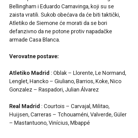
Bellingham i Eduardo Camavinga, koji su se
zaista vratili. Sukob obećava da će biti taktički,
Atletiko de Siemone će morati da se bori
defanzivno da ne potone protiv napadačke
armade Casa Blanca.
Verovatne postave:
Atletiko Madrid
: Oblak – Llorente, Le Normand,
Lenglet, Hancko – Giuliano, Barrios, Koke, Nico
Gonzalez – Raspadori, Julian Álvarez
Real Madrid
: Courtois – Carvajal, Militao,
Huijsen, Carreras – Tchouaméni, Valverde, Güler
– Mastantuono, Vinícius, Mbappé