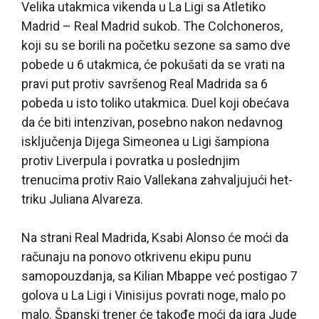
Velika utakmica vikenda u La Ligi sa Atletiko
Madrid – Real Madrid sukob. The Colchoneros,
koji su se borili na početku sezone sa samo dve
pobede u 6 utakmica, će pokušati da se vrati na
pravi put protiv savršenog Real Madrida sa 6
pobeda u isto toliko utakmica. Duel koji obećava
da će biti intenzivan, posebno nakon nedavnog
isključenja Dijega Simeonea u Ligi šampiona
protiv Liverpula i povratka u poslednjim
trenucima protiv Raio Vallekana zahvaljujući het-
triku Juliana Alvareza.
Na strani Real Madrida, Ksabi Alonso će moći da
računaju na ponovo otkrivenu ekipu punu
samopouzdanja, sa Kilian Mbappe već postigao 7
golova u La Ligi i Vinisijus povrati noge, malo po
malo. Španski trener će takođe moći da igra Jude