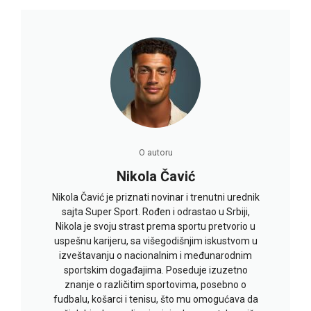
O autoru
Nikola Čavić
Nikola Čavić je priznati novinar i trenutni urednik
sajta Super Sport. Rođen i odrastao u Srbiji,
Nikola je svoju strast prema sportu pretvorio u
uspešnu karijeru, sa višegodišnjim iskustvom u
izveštavanju o nacionalnim i međunarodnim
sportskim događajima. Poseduje izuzetno
znanje o različitim sportovima, posebno o
fudbalu, košarci i tenisu, što mu omogućava da