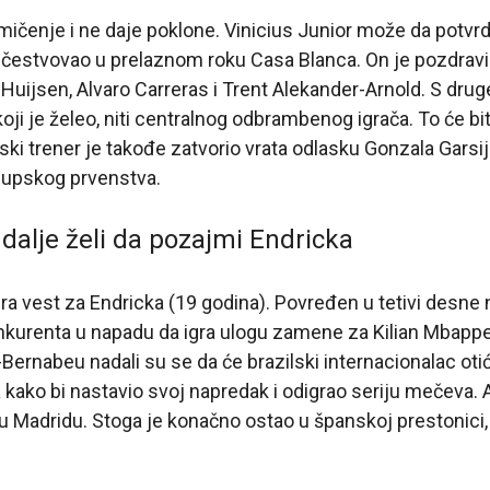
mičenje i ne daje poklone. Vinicius Junior može da potvrd
učestvovao u prelaznom roku Casa Blanca. On je pozdravio
Huijsen, Alvaro Carreras i Trent Alekander-Arnold. S druge
oji je želeo, niti centralnog odbrambenog igrača. To će biti
jski trener je takođe zatvorio vrata odlasku Gonzala Garsij
lupskog prvenstva.
 dalje želi da pozajmi Endricka
ra vest za Endricka (19 godina). Povređen u tetivi desne n
kurenta u napadu da igra ulogu zamene za Kilian Mbappe
Bernabeu nadali su se da će brazilski internacionalac oti
 kako bi nastavio svoj napredak i odigrao seriju mečeva. Al
i u Madridu. Stoga je konačno ostao u španskoj prestonic