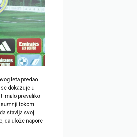
ovog leta predao
a se dokazuje u
ti malo preveliko
ih sumnji tokom
da stavlja svoj
de, da ulože napore