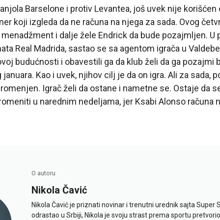
panjola Barselone i protiv Levantea, još uvek nije korišćen
ner koji izgleda da ne računa na njega za sada. Ovog četv
i menadžment i dalje žele Endrick da bude pozajmljen. U 
enata Real Madrida, sastao se sa agentom igrača u Valdeb
ovoj budućnosti i obavestili ga da klub želi da ga pozajmi 
anuara. Kao i uvek, njihov cilj je da on igra. Ali za sada, p
romenjen. Igrač želi da ostane i nametne se. Ostaje da se 
promeniti u narednim nedeljama, jer Ksabi Alonso računa 
O autoru
Nikola Čavić
Nikola Čavić je priznati novinar i trenutni urednik sajta Super 
odrastao u Srbiji, Nikola je svoju strast prema sportu pretvor