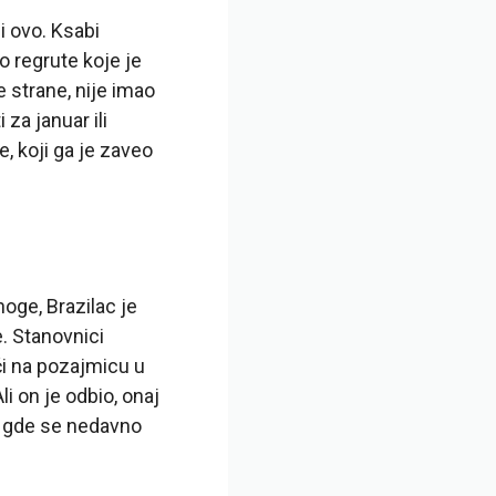
i ovo. Ksabi
 regrute koje je
 strane, nije imao
 za januar ili
e, koji ga je zaveo
oge, Brazilac je
. Stanovnici
ći na pozajmicu u
i on je odbio, onaj
i, gde se nedavno