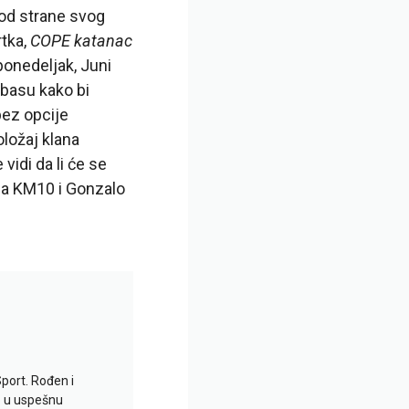
 od strane svog
rtka,
COPE katanac
ponedeljak, Juni
ebasu kako bi
bez opcije
oložaj klana
vidi da li će se
na KM10 i Gonzalo
Sport. Rođen i
io u uspešnu