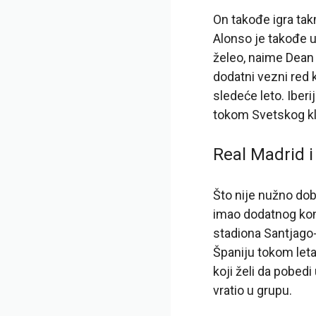
On takođe igra tak
Alonso je takođe 
želeo, naime Dean 
dodatni vezni red k
sledeće leto. Iberi
tokom Svetskog k
Real Madrid i
Što nije nužno dob
imao dodatnog kon
stadiona Santjago-
Španiju tokom leta
koji želi da pobed
vratio u grupu.