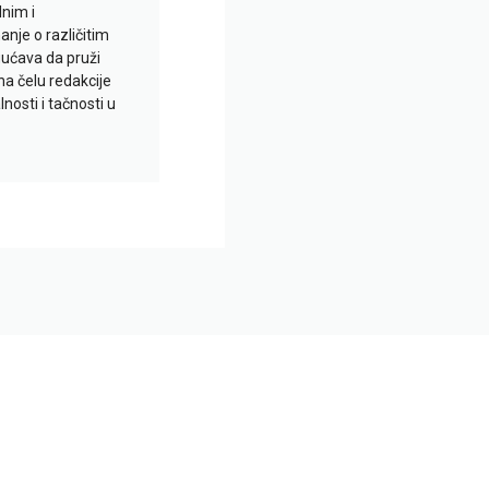
lnim i
je o različitim
gućava da pruži
na čelu redakcije
nosti i tačnosti u