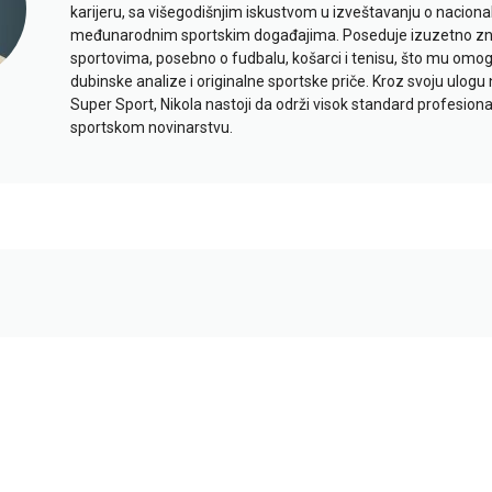
karijeru, sa višegodišnjim iskustvom u izveštavanju o naciona
međunarodnim sportskim događajima. Poseduje izuzetno znan
sportovima, posebno o fudbalu, košarci i tenisu, što mu omo
dubinske analize i originalne sportske priče. Kroz svoju ulogu 
Super Sport, Nikola nastoji da održi visok standard profesional
sportskom novinarstvu.