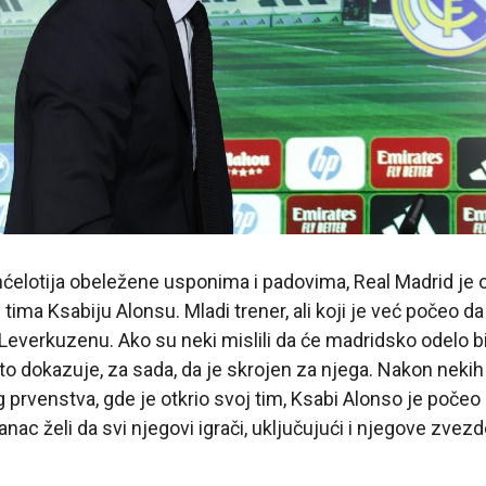
ćelotija obeležene usponima i padovima, Real Madrid je 
 tima Ksabiju Alonsu. Mladi trener, ali koji je već počeo d
everkuzenu. Ako su neki mislili da će madridsko odelo bi
 to dokazuje, za sada, da je skrojen za njega. Nakon nek
prvenstva, gde je otkrio svoj tim, Ksabi Alonso je počeo 
nac želi da svi njegovi igrači, uključujući i njegove zvez