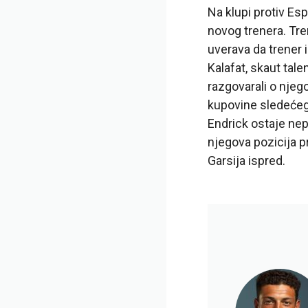
Na klupi protiv Es
novog trenera. Tre
uverava da trener 
Kalafat, skaut tal
razgovarali o njeg
kupovine sledećeg j
Endrick ostaje nep
njegova pozicija 
Garsija ispred.