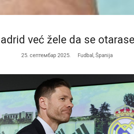
adrid već žele da se otarase
25. септембар 2025.
Fudbal
,
Španija