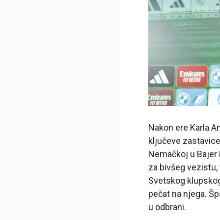
Nakon ere Karla An
ključeve zastavice
Nemačkoj u Bajer L
za bivšeg vezistu,
Svetskog klupskog 
pečat na njega. Špa
u odbrani.