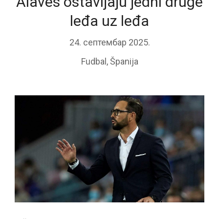
Alaves ostavljaju jedni druge
leđa uz leđa
24. септембар 2025.
Fudbal
,
Španija