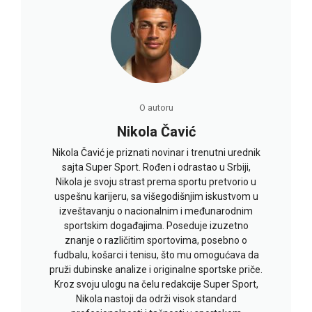
O autoru
Nikola Čavić
Nikola Čavić je priznati novinar i trenutni urednik
sajta Super Sport. Rođen i odrastao u Srbiji,
Nikola je svoju strast prema sportu pretvorio u
uspešnu karijeru, sa višegodišnjim iskustvom u
izveštavanju o nacionalnim i međunarodnim
sportskim događajima. Poseduje izuzetno
znanje o različitim sportovima, posebno o
fudbalu, košarci i tenisu, što mu omogućava da
pruži dubinske analize i originalne sportske priče.
Kroz svoju ulogu na čelu redakcije Super Sport,
Nikola nastoji da održi visok standard