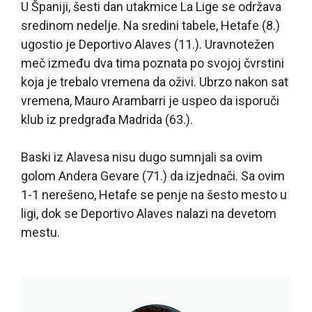
U Španiji, šesti dan utakmice La Lige se održava
sredinom nedelje. Na sredini tabele, Hetafe (8.)
ugostio je Deportivo Alaves (11.). Uravnotežen
meč između dva tima poznata po svojoj čvrstini
koja je trebalo vremena da oživi. Ubrzo nakon sat
vremena, Mauro Arambarri je uspeo da isporuči
klub iz predgrađa Madrida (63.).
Baski iz Alavesa nisu dugo sumnjali sa ovim
golom Andera Gevare (71.) da izjednači. Sa ovim
1-1 nerešeno, Hetafe se penje na šesto mesto u
ligi, dok se Deportivo Alaves nalazi na devetom
mestu.