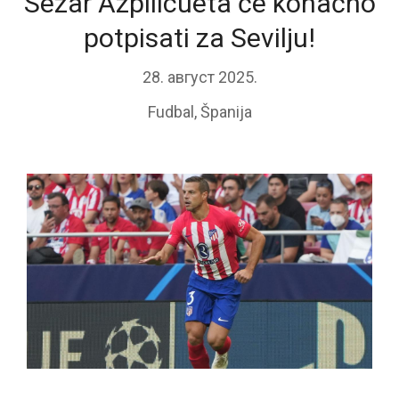
Sezar Azpilicueta će konačno
potpisati za Sevilju!
28. август 2025.
Fudbal
,
Španija