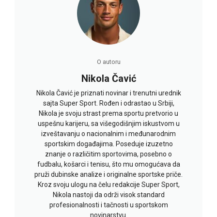
O autoru
Nikola Čavić
Nikola Čavić je priznati novinar i trenutni urednik
sajta Super Sport. Rođen i odrastao u Srbiji,
Nikola je svoju strast prema sportu pretvorio u
uspešnu karijeru, sa višegodišnjim iskustvom u
izveštavanju o nacionalnim i međunarodnim
sportskim događajima. Poseduje izuzetno
znanje o različitim sportovima, posebno o
fudbalu, košarci i tenisu, što mu omogućava da
pruži dubinske analize i originalne sportske priče.
Kroz svoju ulogu na čelu redakcije Super Sport,
Nikola nastoji da održi visok standard
profesionalnosti i tačnosti u sportskom
novinarstvu.