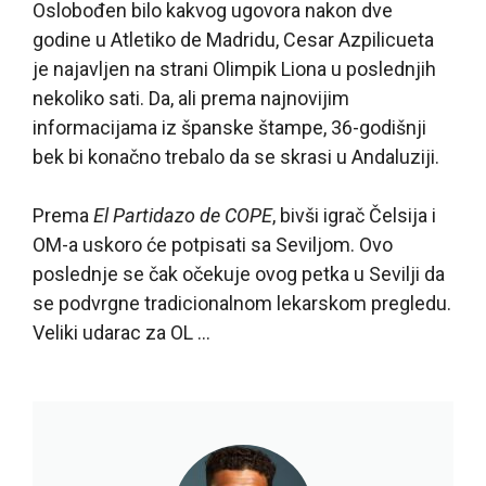
Oslobođen bilo kakvog ugovora nakon dve
godine u Atletiko de Madridu, Cesar Azpilicueta
je najavljen na strani Olimpik Liona u poslednjih
nekoliko sati. Da, ali prema najnovijim
informacijama iz španske štampe, 36-godišnji
bek bi konačno trebalo da se skrasi u Andaluziji.
Prema
El Partidazo de COPE
, bivši igrač Čelsija i
OM-a uskoro će potpisati sa Seviljom. Ovo
poslednje se čak očekuje ovog petka u Sevilji da
se podvrgne tradicionalnom lekarskom pregledu.
Veliki udarac za OL …