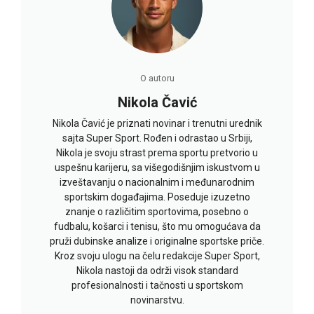
O autoru
Nikola Čavić
Nikola Čavić je priznati novinar i trenutni urednik
sajta Super Sport. Rođen i odrastao u Srbiji,
Nikola je svoju strast prema sportu pretvorio u
uspešnu karijeru, sa višegodišnjim iskustvom u
izveštavanju o nacionalnim i međunarodnim
sportskim događajima. Poseduje izuzetno
znanje o različitim sportovima, posebno o
fudbalu, košarci i tenisu, što mu omogućava da
pruži dubinske analize i originalne sportske priče.
Kroz svoju ulogu na čelu redakcije Super Sport,
Nikola nastoji da održi visok standard
profesionalnosti i tačnosti u sportskom
novinarstvu.