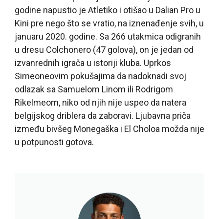
godine napustio je Atletiko i otišao u Dalian Pro u
Kini pre nego što se vratio, na iznenađenje svih, u
januaru 2020. godine. Sa 266 utakmica odigranih
u dresu Colchonero (47 golova), on je jedan od
izvanrednih igrača u istoriji kluba. Uprkos
Simeoneovim pokušajima da nadoknadi svoj
odlazak sa Samuelom Linom ili Rodrigom
Rikelmeom, niko od njih nije uspeo da natera
belgijskog driblera da zaboravi. Ljubavna priča
između bivšeg Monegaška i El Choloa možda nije
u potpunosti gotova.