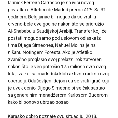
Iannick Ferreira Carrasco je na ivici novog
povratka u Atletico de Madrid prema
ACE
. Sa 31
godinom, Belgijanac bi mogao da se vrati u
crveno-bele dve godine nakon što se pridružio
Al-Shababu u Saudijskoj Arabiji. Transfer koji će
postati moguć samo pod uslovom odlaska iz
tima Dijega Simeonea, Nahuel Molina je na
nišanu Notingem Foresta. Ako je Atletiko
zvanično proglasio svoj prelazni rok zatvoren
nakon što je već potrošio 175 miliona evra ovog
leta, iza kulisa madridski klub aktivno radi na ovoj
operaciji. Oduševljen idejom da se vrati igrač koji
je uvek cenio, Dijego Simeone bi se čak sastao
sa generalnim menadžerom Karlosom Bucerom
kako bi ponovo ubrzao posao.
Karasko dobro poznaje ovu situaciju: 2018.