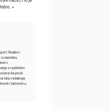
avi način, i to je
dobro. »
Sport. Rođen i
io u uspešnu
lnim i
je o različitim
gućava da pruži
na čelu redakcije
nosti i tačnosti u