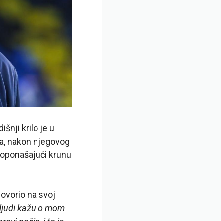
nji krilo je u
da, nakon njegovog
l oponašajući krunu
govorio na svoj
 ljudi kažu o mom