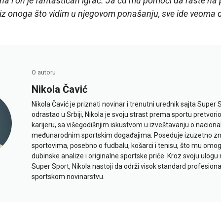
na i on je fantastičan igrač. Ja ću mu pomoći da raste na pr
I iz onoga što vidim u njegovom ponašanju, sve ide veoma 
O autoru
Nikola Čavić
Nikola Čavić je priznati novinar i trenutni urednik sajta Super 
odrastao u Srbiji, Nikola je svoju strast prema sportu pretvor
karijeru, sa višegodišnjim iskustvom u izveštavanju o naciona
međunarodnim sportskim događajima. Poseduje izuzetno znan
sportovima, posebno o fudbalu, košarci i tenisu, što mu omo
dubinske analize i originalne sportske priče. Kroz svoju ulogu 
Super Sport, Nikola nastoji da održi visok standard profesional
sportskom novinarstvu.