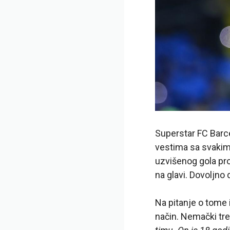
Superstar FC Barce
vestima sa svakim 
uzvišenog gola pro
na glavi. Dovoljno d
Na pitanje o tome i
način. Nemački tre