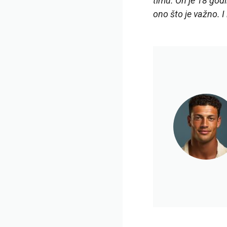
timu. On je 18 godi
ono što je važno. 