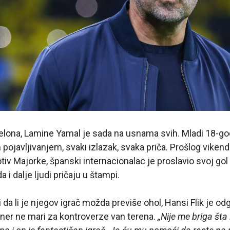
lona, Lamine Yamal je sada na usnama svih. Mladi 18-godiš
pojavljivanjem, svaki izlazak, svaka priča. Prošlog viken
tiv Majorke, španski internacionalac je proslavio svoj go
a i dalje ljudi pričaju u štampi.
 da li je njegov igrač možda previše ohol, Hansi Flik je od
ner ne mari za kontroverze van terena.
„Nije me briga šta