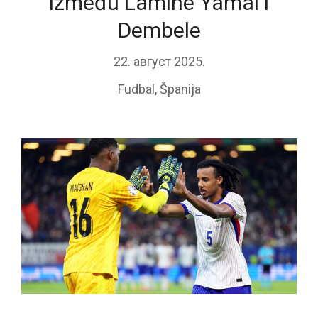
između Lamine Yamal i
Dembele
22. август 2025.
Fudbal
,
Španija