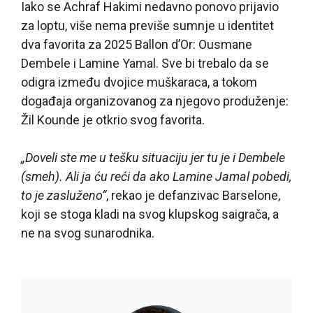
Iako se Achraf Hakimi nedavno ponovo prijavio
za loptu, više nema previše sumnje u identitet
dva favorita za 2025 Ballon d’Or: Ousmane
Dembele i Lamine Yamal. Sve bi trebalo da se
odigra između dvojice muškaraca, a tokom
događaja organizovanog za njegovo produženje:
Žil Kounde je otkrio svog favorita.
„Doveli ste me u tešku situaciju jer tu je i Dembele
(smeh). Ali ja ću reći da ako Lamine Jamal pobedi,
to je zasluženo“
, rekao je defanzivac Barselone,
koji se stoga kladi na svog klupskog saigrača, a
ne na svog sunarodnika.