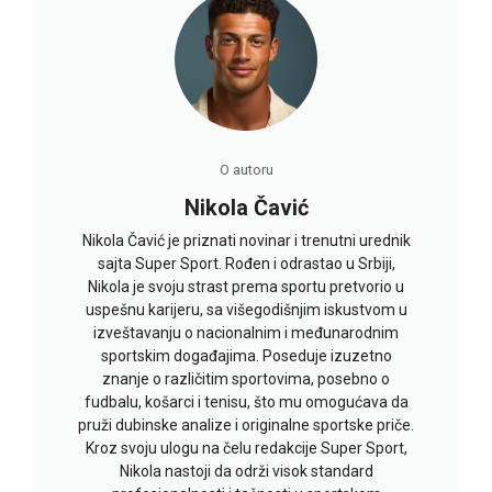
O autoru
Nikola Čavić
Nikola Čavić je priznati novinar i trenutni urednik
sajta Super Sport. Rođen i odrastao u Srbiji,
Nikola je svoju strast prema sportu pretvorio u
uspešnu karijeru, sa višegodišnjim iskustvom u
izveštavanju o nacionalnim i međunarodnim
sportskim događajima. Poseduje izuzetno
znanje o različitim sportovima, posebno o
fudbalu, košarci i tenisu, što mu omogućava da
pruži dubinske analize i originalne sportske priče.
Kroz svoju ulogu na čelu redakcije Super Sport,
Nikola nastoji da održi visok standard